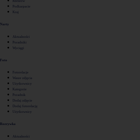
Rzeszów
Podkarpacie
Kraj
Narty
Aktualności
Poradniki
Wyciągi
Foto
Fotorelacje
Wasze zdjęcia
Użytkownicy
Kategorie
Poradnik
Dodaj zdjęcie
Dodaj fotorelację
Użytkownicy
Rozrywka
Aktualności