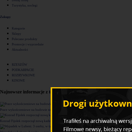
Turystyka, noclegi
Zakupy
Kategorie
Sklepy
Polecane produkty
Promocje i wyprzedaże
Aktualności
RZESZÓW
PODKARPACIE
ROZRYWKOWE
KINOWE
Najnowsze informacje z tego działu
Prace wykończeniowe na budowie nowego komisariatu Policji w Rzeszowie [ZDJĘCIA]
Konrad Fijołek rozpoczął nową kadencję. "Chcę rozwijać 4 filary funkcjonowania miasta"
Wypadek w Lubeni. 3 osoby, w tym dziecko trafiły do szpitala