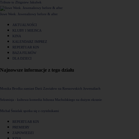
Tribute to Zbigniew Jakubek
Juwe Week. Juwenaliowy before & after
AKTUALNOŚCI
KLUBY I MIEJSCA
KINA
KALENDARZ IMPREZ
REPERTUAR KIN
BAZA FILMÓW
DLA DZIECI
Najnowsze informacje z tego działu
Monika Brodka zamiast Darii Zawiałow na Rzeszowskich Juwenaliach
Seksmisja - kultowa komedia Juliusza Machulskiego na dużym ekranie
Michał Śmielak spotka się z czytelnikami
REPERTUAR KIN
PREMIERY
ZAPOWIEDZI
KINA