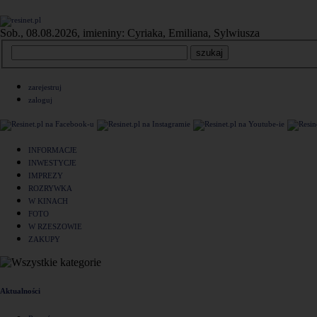
Sob., 08.08.2026, imieniny: Cyriaka, Emiliana, Sylwiusza
zarejestruj
zaloguj
INFORMACJE
INWESTYCJE
IMPREZY
ROZRYWKA
W KINACH
FOTO
W RZESZOWIE
ZAKUPY
Aktualności