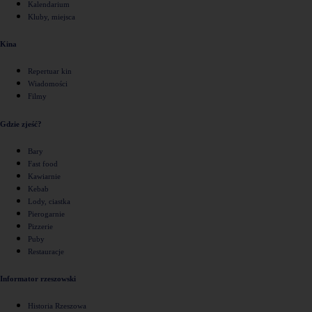
Kalendarium
Kluby, miejsca
Kina
Repertuar kin
Wiadomości
Filmy
Gdzie zjeść?
Bary
Fast food
Kawiarnie
Kebab
Lody, ciastka
Pierogarnie
Pizzerie
Puby
Restauracje
Informator rzeszowski
Historia Rzeszowa