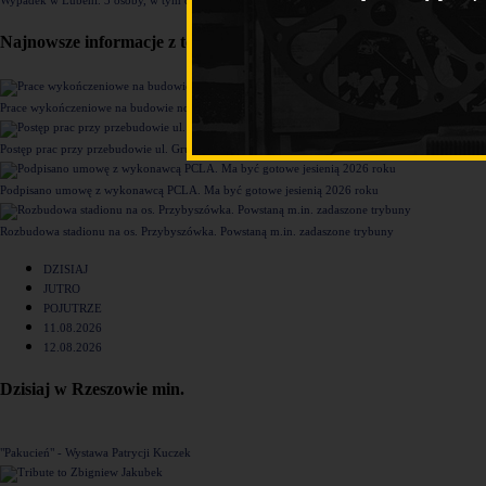
Najnowsze informacje z tego działu
Prace wykończeniowe na budowie nowego komisariatu Policji w Rzeszowie [ZDJĘCIA]
Postęp prac przy przebudowie ul. Grunwaldzkiej [ZDJĘCIA]
Podpisano umowę z wykonawcą PCLA. Ma być gotowe jesienią 2026 roku
Rozbudowa stadionu na os. Przybyszówka. Powstaną m.in. zadaszone trybuny
DZISIAJ
JUTRO
POJUTRZE
11.08.2026
12.08.2026
Dzisiaj w Rzeszowie min.
"Pakucień" - Wystawa Patrycji Kuczek