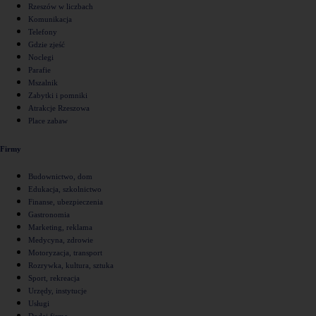
Rzeszów w liczbach
Komunikacja
Telefony
Gdzie zjeść
Noclegi
Parafie
Mszalnik
Zabytki i pomniki
Atrakcje Rzeszowa
Place zabaw
Firmy
Budownictwo, dom
Edukacja, szkolnictwo
Finanse, ubezpieczenia
Gastronomia
Marketing, reklama
Medycyna, zdrowie
Motoryzacja, transport
Rozrywka, kultura, sztuka
Sport, rekreacja
Urzędy, instytucje
Usługi
Dodaj firmę