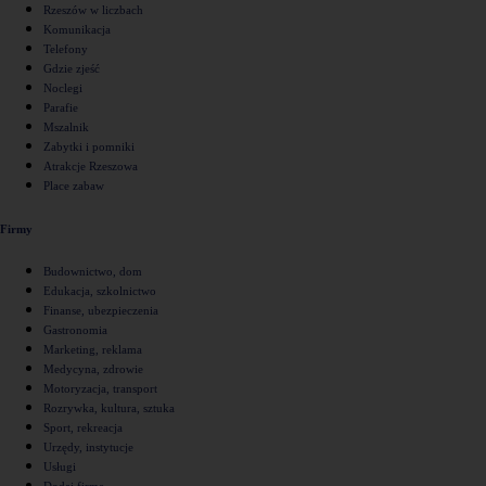
Rzeszów w liczbach
Komunikacja
Telefony
Gdzie zjeść
Noclegi
Parafie
Mszalnik
Zabytki i pomniki
Atrakcje Rzeszowa
Place zabaw
Firmy
Budownictwo, dom
Edukacja, szkolnictwo
Finanse, ubezpieczenia
Gastronomia
Marketing, reklama
Medycyna, zdrowie
Motoryzacja, transport
Rozrywka, kultura, sztuka
Sport, rekreacja
Urzędy, instytucje
Usługi
Dodaj firmę