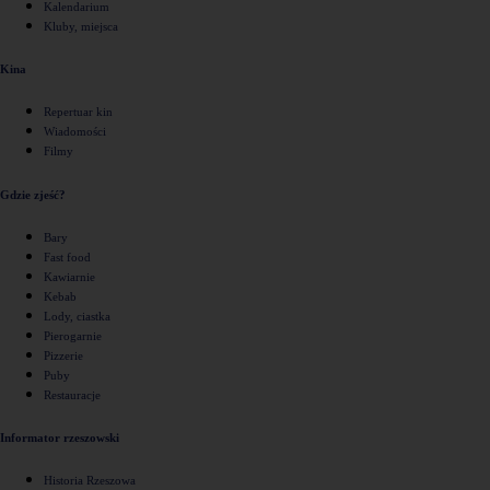
Kalendarium
Kluby, miejsca
Kina
Repertuar kin
Wiadomości
Filmy
Gdzie zjeść?
Bary
Fast food
Kawiarnie
Kebab
Lody, ciastka
Pierogarnie
Pizzerie
Puby
Restauracje
Informator rzeszowski
Historia Rzeszowa