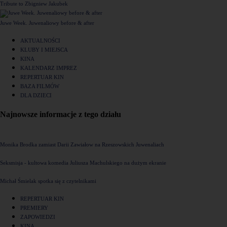
Tribute to Zbigniew Jakubek
Juwe Week. Juwenaliowy before & after
AKTUALNOŚCI
KLUBY I MIEJSCA
KINA
KALENDARZ IMPREZ
REPERTUAR KIN
BAZA FILMÓW
DLA DZIECI
Najnowsze informacje z tego działu
Monika Brodka zamiast Darii Zawiałow na Rzeszowskich Juwenaliach
Seksmisja - kultowa komedia Juliusza Machulskiego na dużym ekranie
Michał Śmielak spotka się z czytelnikami
REPERTUAR KIN
PREMIERY
ZAPOWIEDZI
KINA