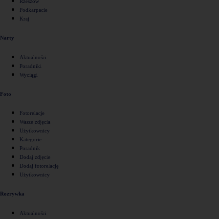
Rzeszów
Podkarpacie
Kraj
Narty
Aktualności
Poradniki
Wyciągi
Foto
Fotorelacje
Wasze zdjęcia
Użytkownicy
Kategorie
Poradnik
Dodaj zdjęcie
Dodaj fotorelację
Użytkownicy
Rozrywka
Aktualności