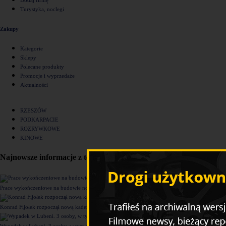
Turystyka, noclegi
Zakupy
Kategorie
Sklepy
Polecane produkty
Promocje i wyprzedaże
Aktualności
RZESZÓW
PODKARPACIE
ROZRYWKOWE
KINOWE
Najnowsze informacje z tego działu
Prace wykończeniowe na budowie nowego komisariatu Policji w Rzeszowie [ZDJĘCIA]
Konrad Fijołek rozpoczął nową kadencję. "Chcę rozwijać 4 filary funkcjonowania miasta"
Wypadek w Lubeni. 3 osoby, w tym dziecko trafiły do szpitala