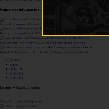
Najnowsze informacje z tego działu
Prace wykończeniowe na budowie nowego komisariatu Policji w Rzeszowie [ZDJĘCIA]
Postęp prac przy przebudowie ul. Grunwaldzkiej [ZDJĘCIA]
Podpisano umowę z wykonawcą PCLA. Ma być gotowe jesienią 2026 roku
Rozbudowa stadionu na os. Przybyszówka. Powstaną m.in. zadaszone trybuny
DZISIAJ
JUTRO
POJUTRZE
12.08.2026
13.08.2026
Dzisiaj w Rzeszowie min.
"Pakucień" - Wystawa Patrycji Kuczek