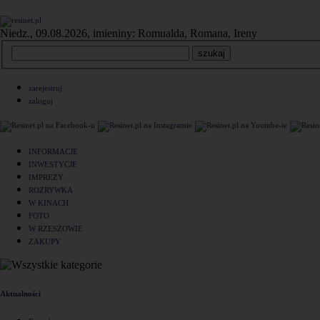
Niedz., 09.08.2026, imieniny: Romualda, Romana, Ireny
zarejestruj
zaloguj
INFORMACJE
INWESTYCJE
IMPREZY
ROZRYWKA
W KINACH
FOTO
W RZESZOWIE
ZAKUPY
Aktualności