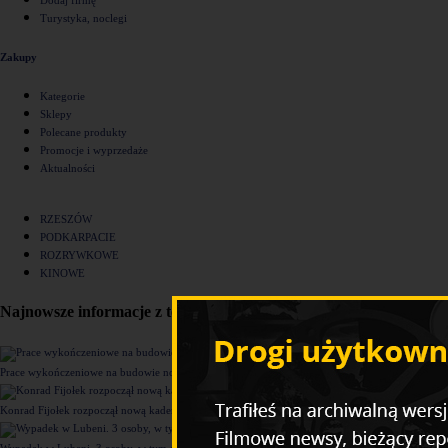
Turystyka, noclegi
Zakupy
Kategorie
Sklepy
Polecane produkty
Promocje i wyprzedaże
Aktualności
RZESZÓW
PODKARPACIE
ROZRYWKOWE
KINOWE
Najnowsze informacje z tego działu
Prace wykończeniowe na budowie nowego komisariatu Policji w Rzeszowie [ZDJĘCIA]
Konrad Fijołek rozpoczął nową kadencję. "Chcę rozwijać 4 filary funkcjonowania miasta"
Wypadek w Lubeni. 3 osoby, w tym dziecko trafiły do szpitala