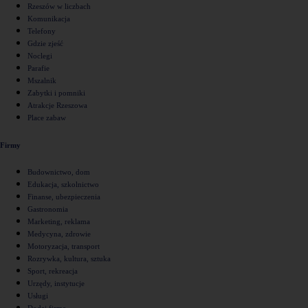
Rzeszów w liczbach
Komunikacja
Telefony
Gdzie zjeść
Noclegi
Parafie
Mszalnik
Zabytki i pomniki
Atrakcje Rzeszowa
Place zabaw
Firmy
Budownictwo, dom
Edukacja, szkolnictwo
Finanse, ubezpieczenia
Gastronomia
Marketing, reklama
Medycyna, zdrowie
Motoryzacja, transport
Rozrywka, kultura, sztuka
Sport, rekreacja
Urzędy, instytucje
Usługi
Dodaj firmę