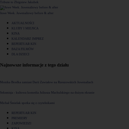
Tribute to Zbigniew Jakubek
Juwe Week. Juwenaliowy before & after
AKTUALNOŚCI
KLUBY I MIEJSCA
KINA
KALENDARZ IMPREZ
REPERTUAR KIN
BAZA FILMÓW
DLA DZIECI
Najnowsze informacje z tego działu
Monika Brodka zamiast Darii Zawiałow na Rzeszowskich Juwenaliach
Seksmisja - kultowa komedia Juliusza Machulskiego na dużym ekranie
Michał Śmielak spotka się z czytelnikami
REPERTUAR KIN
PREMIERY
ZAPOWIEDZI
KINA