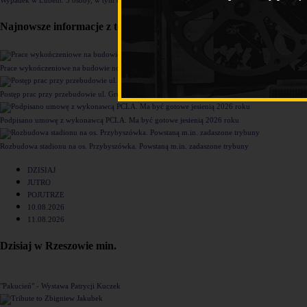
Najnowsze informacje z tego działu
Prace wykończeniowe na budowie nowego komisariatu Policji w Rzeszowie [ZDJĘCIA]
Postęp prac przy przebudowie ul. Grunwaldzkiej [ZDJĘCIA]
Podpisano umowę z wykonawcą PCLA. Ma być gotowe jesienią 2026 roku
Rozbudowa stadionu na os. Przybyszówka. Powstaną m.in. zadaszone trybuny
DZISIAJ
JUTRO
POJUTRZE
10.08.2026
11.08.2026
Dzisiaj w Rzeszowie min.
"Pakucień" - Wystawa Patrycji Kuczek