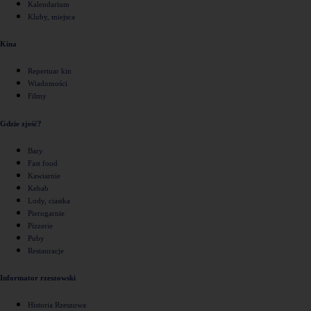
Kalendarium
Kluby, miejsca
Kina
Repertuar kin
Wiadomości
Filmy
Gdzie zjeść?
Bary
Fast food
Kawiarnie
Kebab
Lody, ciastka
Pierogarnie
Pizzerie
Puby
Restauracje
Informator rzeszowski
Historia Rzeszowa