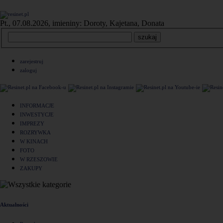
Pt., 07.08.2026, imieniny: Doroty, Kajetana, Donata
zarejestruj
zaloguj
INFORMACJE
INWESTYCJE
IMPREZY
ROZRYWKA
W KINACH
FOTO
W RZESZOWIE
ZAKUPY
Aktualności