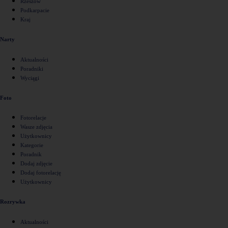
Rzeszów
Podkarpacie
Kraj
Narty
Aktualności
Poradniki
Wyciągi
Foto
Fotorelacje
Wasze zdjęcia
Użytkownicy
Kategorie
Poradnik
Dodaj zdjęcie
Dodaj fotorelację
Użytkownicy
Rozrywka
Aktualności