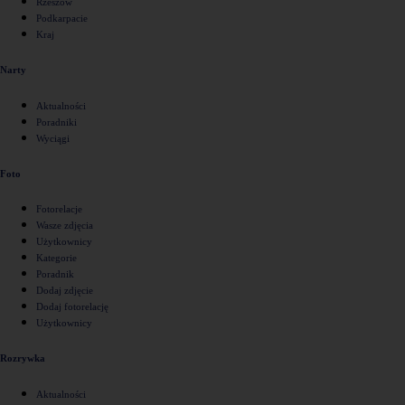
Rzeszów
Podkarpacie
Kraj
Narty
Aktualności
Poradniki
Wyciągi
Foto
Fotorelacje
Wasze zdjęcia
Użytkownicy
Kategorie
Poradnik
Dodaj zdjęcie
Dodaj fotorelację
Użytkownicy
Rozrywka
Aktualności