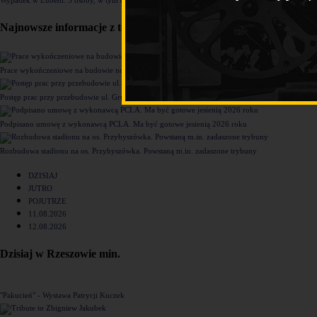
Najnowsze informacje z tego działu
Prace wykończeniowe na budowie nowego komisariatu Policji w Rzeszowie [ZDJĘCIA]
Postęp prac przy przebudowie ul. Grunwaldzkiej [ZDJĘCIA]
Podpisano umowę z wykonawcą PCLA. Ma być gotowe jesienią 2026 roku
Rozbudowa stadionu na os. Przybyszówka. Powstaną m.in. zadaszone trybuny
DZISIAJ
JUTRO
POJUTRZE
11.08.2026
12.08.2026
Dzisiaj w Rzeszowie min.
"Pakucień" - Wystawa Patrycji Kuczek