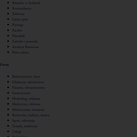
Rzeszów w liczbach
Komunikacja
Telefony
Gdzie zjeść
Noclegi
Parafie
Mszalnik
Zabytki i pomniki
Atrakcje Rzeszowa
Place zabaw
Firmy
Budownictwo, dom
Edukacja, szkolnictwo
Finanse, ubezpieczenia
Gastronomia
Marketing, reklama
Medycyna, zdrowie
Motoryzacja, transport
Rozrywka, kultura, sztuka
Sport, rekreacja
Urzędy, instytucje
Usługi
Dodaj firmę