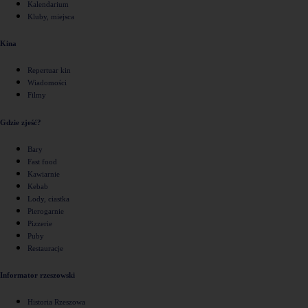
Kalendarium
Kluby, miejsca
Kina
Repertuar kin
Wiadomości
Filmy
Gdzie zjeść?
Bary
Fast food
Kawiarnie
Kebab
Lody, ciastka
Pierogarnie
Pizzerie
Puby
Restauracje
Informator rzeszowski
Historia Rzeszowa