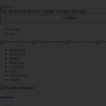
Sob., 08.08.2026, imieniny: Cyriaka, Emiliana, Sylwiusza
zarejestruj
zaloguj
INFORMACJE
INWESTYCJE
IMPREZY
ROZRYWKA
W KINACH
FOTO
W RZESZOWIE
ZAKUPY
Aktualności