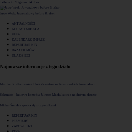
Tribute to Zbigniew Jakubek
Juwe Week. Juwenaliowy before & after
AKTUALNOŚCI
KLUBY I MIEJSCA
KINA
KALENDARZ IMPREZ
REPERTUAR KIN
BAZA FILMÓW
DLA DZIECI
Najnowsze informacje z tego działu
Monika Brodka zamiast Darii Zawiałow na Rzeszowskich Juwenaliach
Seksmisja - kultowa komedia Juliusza Machulskiego na dużym ekranie
Michał Śmielak spotka się z czytelnikami
REPERTUAR KIN
PREMIERY
ZAPOWIEDZI
KINA