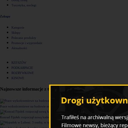
Turystyka, noclegi
Zakupy
Kategorie
Sklepy
Polecane produkty
Promocje i wyprzedaże
Aktualności
RZESZÓW
PODKARPACIE
ROZRYWKOWE
KINOWE
Najnowsze informacje z tego działu
Prace wykończeniowe na budowie nowego komisariatu Policji w Rzeszowie [ZDJĘCIA]
Konrad Fijołek rozpoczął nową kadencję. "Chcę rozwijać 4 filary funkcjonowania miasta"
Wypadek w Lubeni. 3 osoby, w tym dziecko trafiły do szpitala