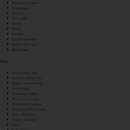
Rzeszów w liczbach
Komunikacja
Telefony
Gdzie zjeść
Noclegi
Parafie
Mszalnik
Zabytki i pomniki
Atrakcje Rzeszowa
Place zabaw
Firmy
Budownictwo, dom
Edukacja, szkolnictwo
Finanse, ubezpieczenia
Gastronomia
Marketing, reklama
Medycyna, zdrowie
Motoryzacja, transport
Rozrywka, kultura, sztuka
Sport, rekreacja
Urzędy, instytucje
Usługi
Dodaj firmę