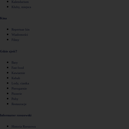
Kalendarium
Kluby, miejsca
Kina
Repertuar kin
Wiadomości
Filmy
Gdzie zjeść?
Bary
Fast food
Kawiarnie
Kebab
Lody, ciastka
Pierogarnie
Pizzerie
Puby
Restauracje
Informator rzeszowski
Historia Rzeszowa