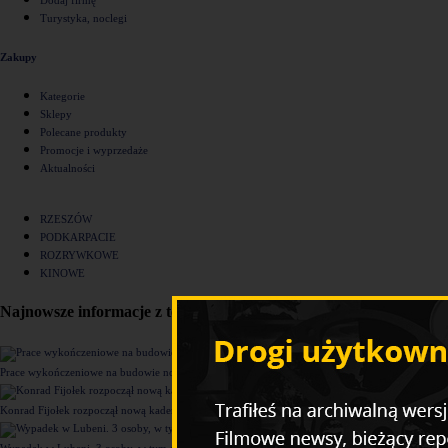
Turystyka, noclegi
Zakupy
Kategorie
Sklepy
Polecane produkty
Promocje i wyprzedaże
Aktualności
RZESZÓW
PODKARPACIE
ROZRYWKOWE
KINOWE
Najnowsze informacje z tego działu
Prace wykończeniowe na budowie nowego komisariatu Policji w Rzeszowie [ZDJĘCIA]
Konrad Fijołek rozpoczął nową kadencję. "Chcę rozwijać 4 filary funkcjonowania miasta"
Wypadek w Lubeni. 3 osoby, w tym dziecko trafiły do szpitala