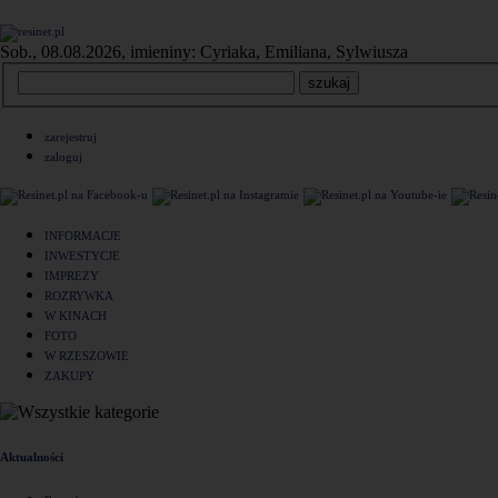
Sob., 08.08.2026, imieniny: Cyriaka, Emiliana, Sylwiusza
zarejestruj
zaloguj
INFORMACJE
INWESTYCJE
IMPREZY
ROZRYWKA
W KINACH
FOTO
W RZESZOWIE
ZAKUPY
Aktualności