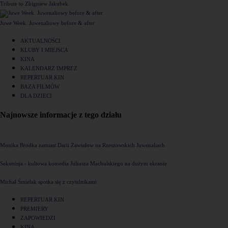
Tribute to Zbigniew Jakubek
Juwe Week. Juwenaliowy before & after
AKTUALNOŚCI
KLUBY I MIEJSCA
KINA
KALENDARZ IMPREZ
REPERTUAR KIN
BAZA FILMÓW
DLA DZIECI
Najnowsze informacje z tego działu
Monika Brodka zamiast Darii Zawiałow na Rzeszowskich Juwenaliach
Seksmisja - kultowa komedia Juliusza Machulskiego na dużym ekranie
Michał Śmielak spotka się z czytelnikami
REPERTUAR KIN
PREMIERY
ZAPOWIEDZI
KINA