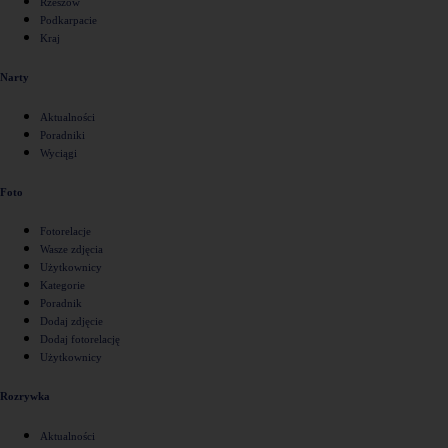
Rzeszów
Podkarpacie
Kraj
Narty
Aktualności
Poradniki
Wyciągi
Foto
Fotorelacje
Wasze zdjęcia
Użytkownicy
Kategorie
Poradnik
Dodaj zdjęcie
Dodaj fotorelację
Użytkownicy
Rozrywka
Aktualności