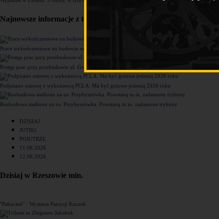
Najnowsze informacje z tego działu
Prace wykończeniowe na budowie nowego komisariatu Policji w Rzeszowie [ZDJĘCIA]
Postęp prac przy przebudowie ul. Grunwaldzkiej [ZDJĘCIA]
Podpisano umowę z wykonawcą PCLA. Ma być gotowe jesienią 2026 roku
Rozbudowa stadionu na os. Przybyszówka. Powstaną m.in. zadaszone trybuny
DZISIAJ
JUTRO
POJUTRZE
11.08.2026
12.08.2026
Dzisiaj w Rzeszowie min.
"Pakucień" - Wystawa Patrycji Kuczek