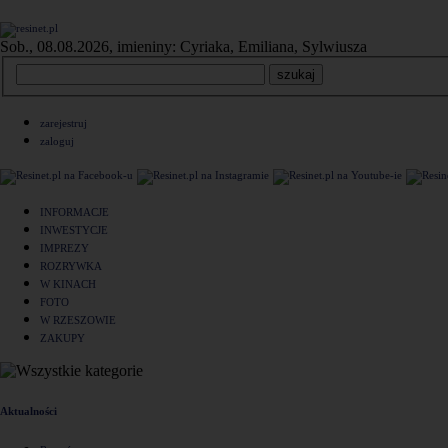
Sob., 08.08.2026, imieniny: Cyriaka, Emiliana, Sylwiusza
zarejestruj
zaloguj
INFORMACJE
INWESTYCJE
IMPREZY
ROZRYWKA
W KINACH
FOTO
W RZESZOWIE
ZAKUPY
Aktualności