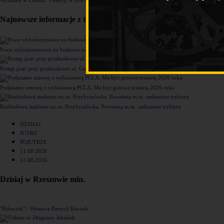
Najnowsze informacje z tego działu
Prace wykończeniowe na budowie nowego komisariatu Policji w Rzeszowie [ZDJĘCIA]
Postęp prac przy przebudowie ul. Grunwaldzkiej [ZDJĘCIA]
Podpisano umowę z wykonawcą PCLA. Ma być gotowe jesienią 2026 roku
Rozbudowa stadionu na os. Przybyszówka. Powstaną m.in. zadaszone trybuny
DZISIAJ
JUTRO
POJUTRZE
11.08.2026
12.08.2026
Dzisiaj w Rzeszowie min.
"Pakucień" - Wystawa Patrycji Kuczek