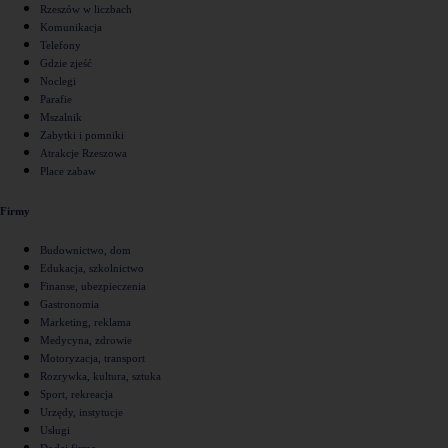
Rzeszów w liczbach
Komunikacja
Telefony
Gdzie zjeść
Noclegi
Parafie
Mszalnik
Zabytki i pomniki
Atrakcje Rzeszowa
Place zabaw
Firmy
Budownictwo, dom
Edukacja, szkolnictwo
Finanse, ubezpieczenia
Gastronomia
Marketing, reklama
Medycyna, zdrowie
Motoryzacja, transport
Rozrywka, kultura, sztuka
Sport, rekreacja
Urzędy, instytucje
Usługi
Dodaj firmę