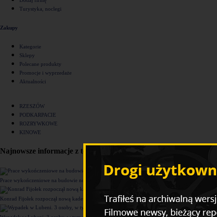
Turystyka, noclegi
Zakupy
Kategorie
Sklepy
Polecane produkty
Promocje i wyprzedaże
Aktualności
RZESZÓW
PODKARPACIE
ROZRYWKOWE
KINOWE
Najnowsze informacje z tego działu
Prace wykończeniowe na budowie nowego komisariatu Policji w Rzeszowie [ZDJĘCIA]
Konrad Fijołek rozpoczął nową kadencję. "Chcę rozwijać 4 filary funkcjonowania miasta"
Wypadek w Lubeni. 3 osoby, w tym dziecko trafiły do szpitala