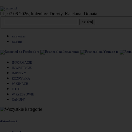
Pt., 07.08.2026, imieniny: Doroty, Kajetana, Donata
zarejestruj
zaloguj
INFORMACJE
INWESTYCJE
IMPREZY
ROZRYWKA
W KINACH
FOTO
W RZESZOWIE
ZAKUPY
Aktualności