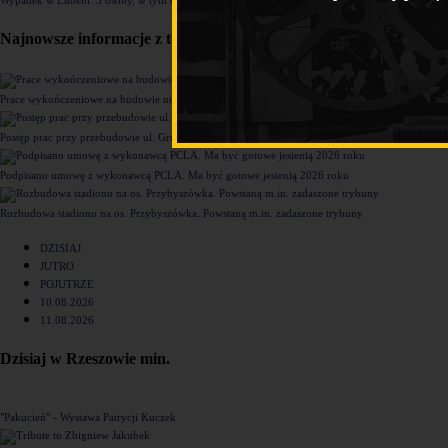
Najnowsze informacje z tego działu
Prace wykończeniowe na budowie nowego komisariatu Policji w Rzeszowie [ZDJĘCIA]
Postęp prac przy przebudowie ul. Grunwaldzkiej [ZDJĘCIA]
Podpisano umowę z wykonawcą PCLA. Ma być gotowe jesienią 2026 roku
Rozbudowa stadionu na os. Przybyszówka. Powstaną m.in. zadaszone trybuny
DZISIAJ
JUTRO
POJUTRZE
10.08.2026
11.08.2026
Dzisiaj w Rzeszowie min.
"Pakucień" - Wystawa Patrycji Kuczek