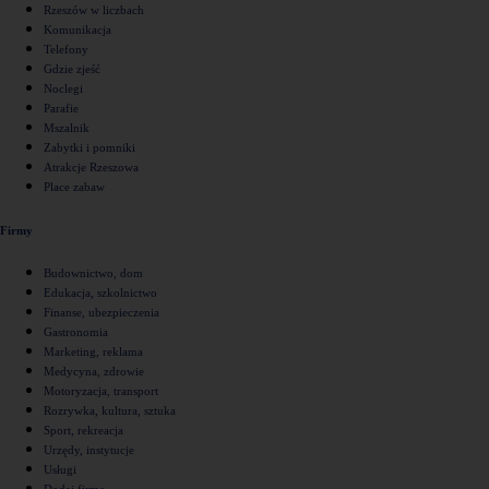
Rzeszów w liczbach
Komunikacja
Telefony
Gdzie zjeść
Noclegi
Parafie
Mszalnik
Zabytki i pomniki
Atrakcje Rzeszowa
Place zabaw
Firmy
Budownictwo, dom
Edukacja, szkolnictwo
Finanse, ubezpieczenia
Gastronomia
Marketing, reklama
Medycyna, zdrowie
Motoryzacja, transport
Rozrywka, kultura, sztuka
Sport, rekreacja
Urzędy, instytucje
Usługi
Dodaj firmę