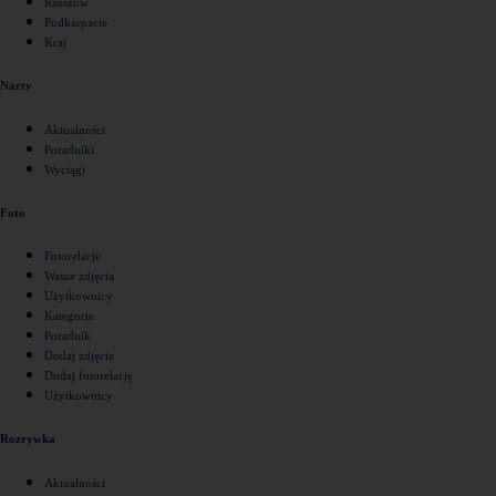
Rzeszów
Podkarpacie
Kraj
Narty
Aktualności
Poradniki
Wyciągi
Foto
Fotorelacje
Wasze zdjęcia
Użytkownicy
Kategorie
Poradnik
Dodaj zdjęcie
Dodaj fotorelację
Użytkownicy
Rozrywka
Aktualności