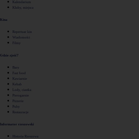
Kalendarium
Kluby, miejsca
Kina
Repertuar kin
Wiadomości
Filmy
Gdzie zjeść?
Bary
Fast food
Kawiarnie
Kebab
Lody, ciastka
Pierogarnie
Pizzerie
Puby
Restauracje
Informator rzeszowski
Historia Rzeszowa