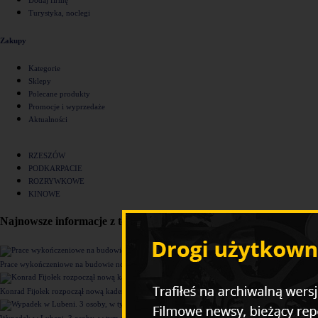
Turystyka, noclegi
Zakupy
Kategorie
Sklepy
Polecane produkty
Promocje i wyprzedaże
Aktualności
RZESZÓW
PODKARPACIE
ROZRYWKOWE
KINOWE
Najnowsze informacje z tego działu
Prace wykończeniowe na budowie nowego komisariatu Policji w Rzeszowie [ZDJĘCIA]
Konrad Fijołek rozpoczął nową kadencję. "Chcę rozwijać 4 filary funkcjonowania miasta"
Wypadek w Lubeni. 3 osoby, w tym dziecko trafiły do szpitala