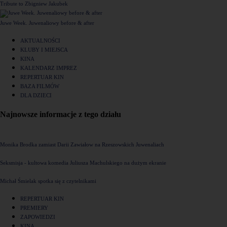
Tribute to Zbigniew Jakubek
Juwe Week. Juwenaliowy before & after
AKTUALNOŚCI
KLUBY I MIEJSCA
KINA
KALENDARZ IMPREZ
REPERTUAR KIN
BAZA FILMÓW
DLA DZIECI
Najnowsze informacje z tego działu
Monika Brodka zamiast Darii Zawiałow na Rzeszowskich Juwenaliach
Seksmisja - kultowa komedia Juliusza Machulskiego na dużym ekranie
Michał Śmielak spotka się z czytelnikami
REPERTUAR KIN
PREMIERY
ZAPOWIEDZI
KINA