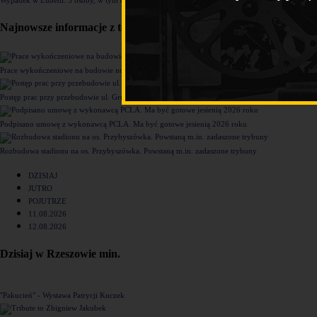
Najnowsze informacje z tego działu
Prace wykończeniowe na budowie nowego komisariatu Policji w Rzeszowie [ZDJĘCIA]
Postęp prac przy przebudowie ul. Grunwaldzkiej [ZDJĘCIA]
Podpisano umowę z wykonawcą PCLA. Ma być gotowe jesienią 2026 roku
Rozbudowa stadionu na os. Przybyszówka. Powstaną m.in. zadaszone trybuny
DZISIAJ
JUTRO
POJUTRZE
11.08.2026
12.08.2026
Dzisiaj w Rzeszowie min.
"Pakucień" - Wystawa Patrycji Kuczek