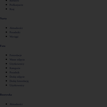
Rzeszów
Podkarpacie
Kraj
Narty
Aktualności
Poradniki
Wyciągi
Foto
Fotorelacje
Wasze zdjęcia
Użytkownicy
Kategorie
Poradnik
Dodaj zdjęcie
Dodaj fotorelację
Użytkownicy
Rozrywka
Aktualności