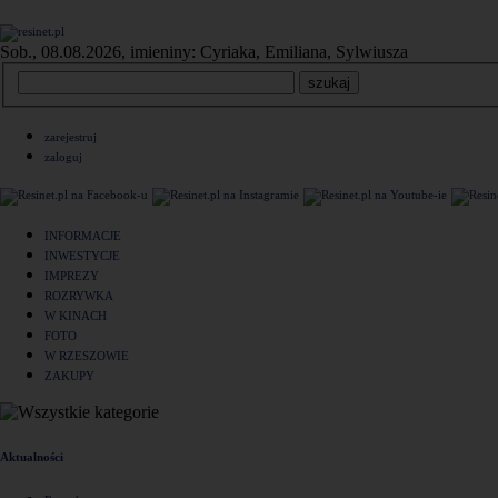
Sob., 08.08.2026, imieniny: Cyriaka, Emiliana, Sylwiusza
zarejestruj
zaloguj
INFORMACJE
INWESTYCJE
IMPREZY
ROZRYWKA
W KINACH
FOTO
W RZESZOWIE
ZAKUPY
Aktualności