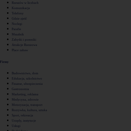
Rzeszów w liczbach
Komunikacja
Telefony
Gdzie zjeść
Noclegi
Parafie
Mszalnik
Zabytki i pomniki
Atrakcje Rzeszowa
Place zabaw
Firmy
Budownictwo, dom
Edukacja, szkolnictwo
Finanse, ubezpieczenia
Gastronomia
Marketing, reklama
Medycyna, zdrowie
Motoryzacja, transport
Rozrywka, kultura, sztuka
Sport, rekreacja
Urzędy, instytucje
Usługi
Dodaj firmę