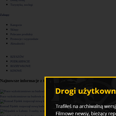
Turystyka, noclegi
Zakupy
Kategorie
Sklepy
Polecane produkty
Promocje i wyprzedaże
Aktualności
RZESZÓW
PODKARPACIE
ROZRYWKOWE
KINOWE
Najnowsze informacje z tego działu
Prace wykończeniowe na budowie nowego komisariatu Policji w Rzeszowie [ZDJĘCIA]
Konrad Fijołek rozpoczął nową kadencję. "Chcę rozwijać 4 filary funkcjonowania miasta"
Wypadek w Lubeni. 3 osoby, w tym dziecko trafiły do szpitala