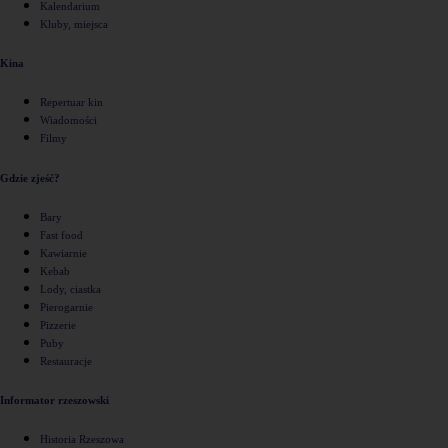
Kalendarium
Kluby, miejsca
Kina
Repertuar kin
Wiadomości
Filmy
Gdzie zjeść?
Bary
Fast food
Kawiarnie
Kebab
Lody, ciastka
Pierogarnie
Pizzerie
Puby
Restauracje
Informator rzeszowski
Historia Rzeszowa