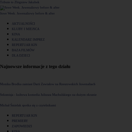
Tribute to Zbigniew Jakubek
Juwe Week. Juwenaliowy before & after
AKTUALNOŚCI
KLUBY I MIEJSCA
KINA
KALENDARZ IMPREZ
REPERTUAR KIN
BAZA FILMÓW
DLA DZIECI
Najnowsze informacje z tego działu
Monika Brodka zamiast Darii Zawiałow na Rzeszowskich Juwenaliach
Seksmisja - kultowa komedia Juliusza Machulskiego na dużym ekranie
Michał Śmielak spotka się z czytelnikami
REPERTUAR KIN
PREMIERY
ZAPOWIEDZI
KINA