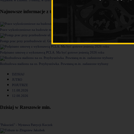
Najnowsze informacje z tego działu
Prace wykończeniowe na budowie nowego komisariatu Policji w Rzeszowie [ZDJĘCIA]
Postęp prac przy przebudowie ul. Grunwaldzkiej [ZDJĘCIA]
Podpisano umowę z wykonawcą PCLA. Ma być gotowe jesienią 2026 roku
Rozbudowa stadionu na os. Przybyszówka. Powstaną m.in. zadaszone trybuny
DZISIAJ
JUTRO
POJUTRZE
11.08.2026
12.08.2026
Dzisiaj w Rzeszowie min.
"Pakucień" - Wystawa Patrycji Kuczek