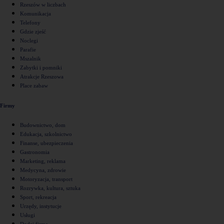
Rzeszów w liczbach
Komunikacja
Telefony
Gdzie zjeść
Noclegi
Parafie
Mszalnik
Zabytki i pomniki
Atrakcje Rzeszowa
Place zabaw
Firmy
Budownictwo, dom
Edukacja, szkolnictwo
Finanse, ubezpieczenia
Gastronomia
Marketing, reklama
Medycyna, zdrowie
Motoryzacja, transport
Rozrywka, kultura, sztuka
Sport, rekreacja
Urzędy, instytucje
Usługi
Dodaj firmę