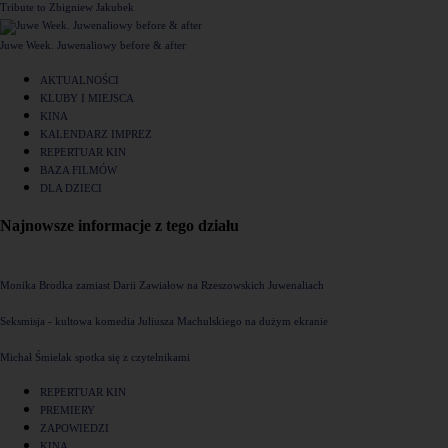
Tribute to Zbigniew Jakubek
Juwe Week. Juwenaliowy before & after
AKTUALNOŚCI
KLUBY I MIEJSCA
KINA
KALENDARZ IMPREZ
REPERTUAR KIN
BAZA FILMÓW
DLA DZIECI
Najnowsze informacje z tego działu
Monika Brodka zamiast Darii Zawiałow na Rzeszowskich Juwenaliach
Seksmisja - kultowa komedia Juliusza Machulskiego na dużym ekranie
Michał Śmielak spotka się z czytelnikami
REPERTUAR KIN
PREMIERY
ZAPOWIEDZI
KINA