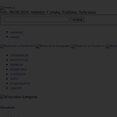
Sob., 08.08.2026, imieniny: Cyriaka, Emiliana, Sylwiusza
zarejestruj
zaloguj
INFORMACJE
INWESTYCJE
IMPREZY
ROZRYWKA
W KINACH
FOTO
W RZESZOWIE
ZAKUPY
Aktualności