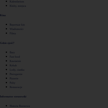
Kalendarium
Kluby, miejsca
Kina
Repertuar kin
Wiadomości
Filmy
Gdzie zjeść?
Bary
Fast food
Kawiarnie
Kebab
Lody, ciastka
Pierogarnie
Pizzerie
Puby
Restauracje
Informator rzeszowski
Historia Rzeszowa