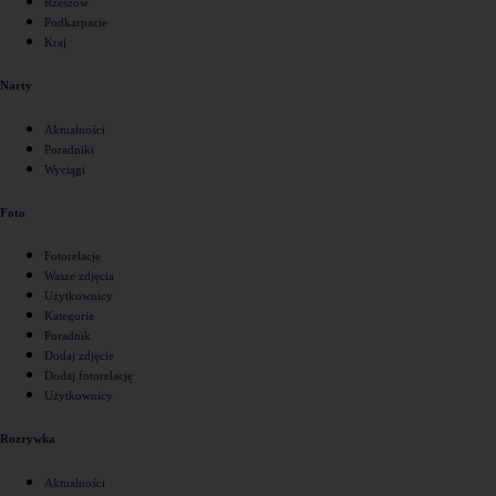
Rzeszów
Podkarpacie
Kraj
Narty
Aktualności
Poradniki
Wyciągi
Foto
Fotorelacje
Wasze zdjęcia
Użytkownicy
Kategorie
Poradnik
Dodaj zdjęcie
Dodaj fotorelację
Użytkownicy
Rozrywka
Aktualności