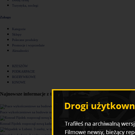
Turystyka, noclegi
Zakupy
Kategorie
Sklepy
Polecane produkty
Promocje i wyprzedaże
Aktualności
RZESZÓW
PODKARPACIE
ROZRYWKOWE
KINOWE
Najnowsze informacje z tego działu
Prace wykończeniowe na budowie nowego komisariatu Policji w Rzeszowie [ZDJĘCIA]
Konrad Fijołek rozpoczął nową kadencję. "Chcę rozwijać 4 filary funkcjonowania miasta"
Wypadek w Lubeni. 3 osoby, w tym dziecko trafiły do szpitala