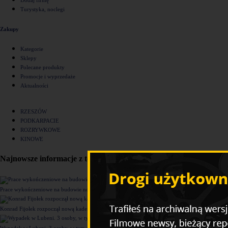
Turystyka, noclegi
Zakupy
Kategorie
Sklepy
Polecane produkty
Promocje i wyprzedaże
Aktualności
RZESZÓW
PODKARPACIE
ROZRYWKOWE
KINOWE
Najnowsze informacje z tego działu
Prace wykończeniowe na budowie nowego komisariatu Policji w Rzeszowie [ZDJĘCIA]
Konrad Fijołek rozpoczął nową kadencję. "Chcę rozwijać 4 filary funkcjonowania miasta"
Wypadek w Lubeni. 3 osoby, w tym dziecko trafiły do szpitala