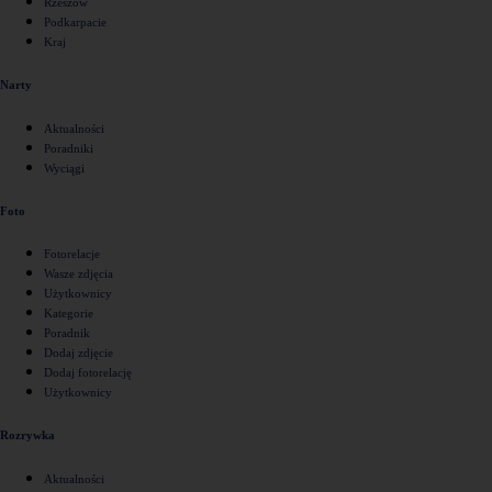
Rzeszów
Podkarpacie
Kraj
Narty
Aktualności
Poradniki
Wyciągi
Foto
Fotorelacje
Wasze zdjęcia
Użytkownicy
Kategorie
Poradnik
Dodaj zdjęcie
Dodaj fotorelację
Użytkownicy
Rozrywka
Aktualności