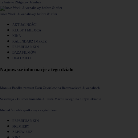
Tribute to Zbigniew Jakubek
Juwe Week. Juwenaliowy before & after
AKTUALNOŚCI
KLUBY I MIEJSCA
KINA
KALENDARZ IMPREZ
REPERTUAR KIN
BAZA FILMÓW
DLA DZIECI
Najnowsze informacje z tego działu
Monika Brodka zamiast Darii Zawiałow na Rzeszowskich Juwenaliach
Seksmisja - kultowa komedia Juliusza Machulskiego na dużym ekranie
Michał Śmielak spotka się z czytelnikami
REPERTUAR KIN
PREMIERY
ZAPOWIEDZI
KINA