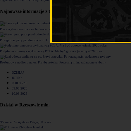
Najnowsze informacje z tego działu
Prace wykończeniowe na budowie nowego komisariatu Policji w Rzeszowie [ZDJĘCIA]
Postęp prac przy przebudowie ul. Grunwaldzkiej [ZDJĘCIA]
Podpisano umowę z wykonawcą PCLA. Ma być gotowe jesienią 2026 roku
Rozbudowa stadionu na os. Przybyszówka. Powstaną m.in. zadaszone trybuny
DZISIAJ
JUTRO
POJUTRZE
09.08.2026
10.08.2026
Dzisiaj w Rzeszowie min.
"Pakucień" - Wystawa Patrycji Kuczek