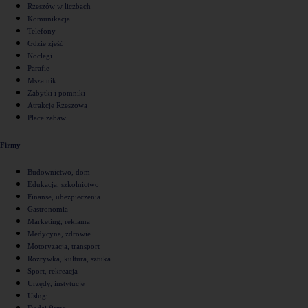
Rzeszów w liczbach
Komunikacja
Telefony
Gdzie zjeść
Noclegi
Parafie
Mszalnik
Zabytki i pomniki
Atrakcje Rzeszowa
Place zabaw
Firmy
Budownictwo, dom
Edukacja, szkolnictwo
Finanse, ubezpieczenia
Gastronomia
Marketing, reklama
Medycyna, zdrowie
Motoryzacja, transport
Rozrywka, kultura, sztuka
Sport, rekreacja
Urzędy, instytucje
Usługi
Dodaj firmę