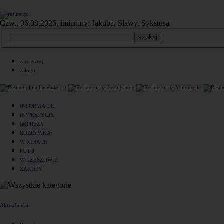
Czw., 06.08.2026, imieniny: Jakuba, Sławy, Sykstusa
zarejestruj
zaloguj
INFORMACJE
INWESTYCJE
IMPREZY
ROZRYWKA
W KINACH
FOTO
W RZESZOWIE
ZAKUPY
Aktualności