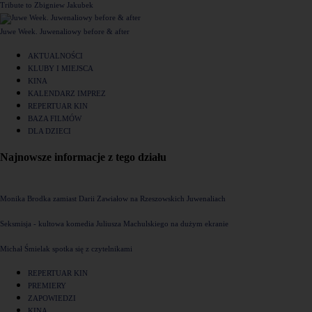
Tribute to Zbigniew Jakubek
Juwe Week. Juwenaliowy before & after
AKTUALNOŚCI
KLUBY I MIEJSCA
KINA
KALENDARZ IMPREZ
REPERTUAR KIN
BAZA FILMÓW
DLA DZIECI
Najnowsze informacje z tego działu
Monika Brodka zamiast Darii Zawiałow na Rzeszowskich Juwenaliach
Seksmisja - kultowa komedia Juliusza Machulskiego na dużym ekranie
Michał Śmielak spotka się z czytelnikami
REPERTUAR KIN
PREMIERY
ZAPOWIEDZI
KINA