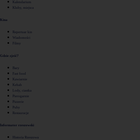
Kalendarium
Kluby, miejsca
Kina
Repertuar kin
Wiadomości
Filmy
Gdzie zjeść?
Bary
Fast food
Kawiarnie
Kebab
Lody, ciastka
Pierogarnie
Pizzerie
Puby
Restauracje
Informator rzeszowski
Historia Rzeszowa