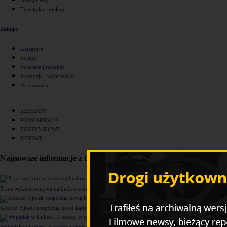
Turystyka, noclegi
Zakupy
Kategorie
Sklepy
Polecane produkty
Promocje i wyprzedaże
Aktualności
RZESZÓW
PODKARPACIE
ROZRYWKOWE
KINOWE
Najnowsze informacje z tego działu
Prace wykończeniowe na budowie nowego komisariatu Policji w Rzeszowie [ZDJĘCIA]
Konrad Fijołek rozpoczął nową kadencję. "Chcę rozwijać 4 filary funkcjonowania miasta"
Wypadek w Lubeni. 3 osoby, w tym dziecko trafiły do szpitala