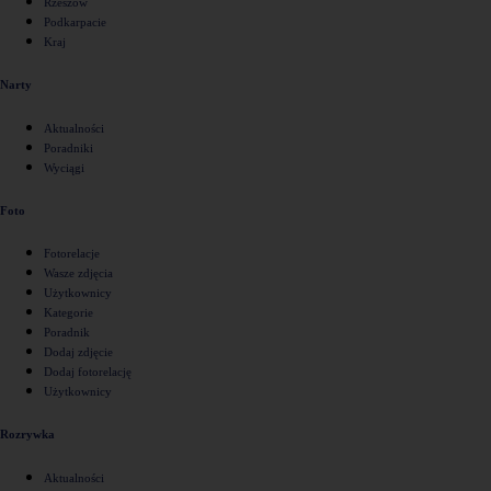
Rzeszów
Podkarpacie
Kraj
Narty
Aktualności
Poradniki
Wyciągi
Foto
Fotorelacje
Wasze zdjęcia
Użytkownicy
Kategorie
Poradnik
Dodaj zdjęcie
Dodaj fotorelację
Użytkownicy
Rozrywka
Aktualności