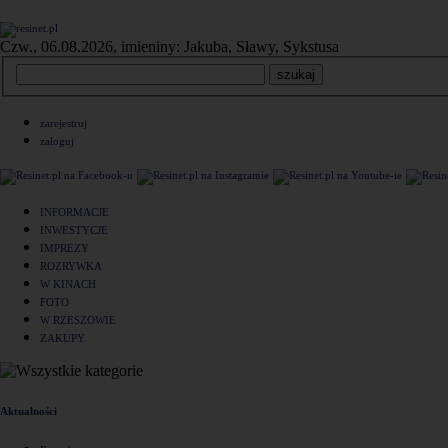
Czw., 06.08.2026, imieniny: Jakuba, Sławy, Sykstusa
zarejestruj
zaloguj
INFORMACJE
INWESTYCJE
IMPREZY
ROZRYWKA
W KINACH
FOTO
W RZESZOWIE
ZAKUPY
Aktualności