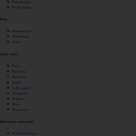
Kalendarium
Kluby, miejsca
Kina
Repertuar kin
Wiadomości
Filmy
Gdzie zjeść?
Bary
Fast food
Kawiarnie
Kebab
Lody, ciastka
Pierogarnie
Pizzerie
Puby
Restauracje
Informator rzeszowski
Historia Rzeszowa