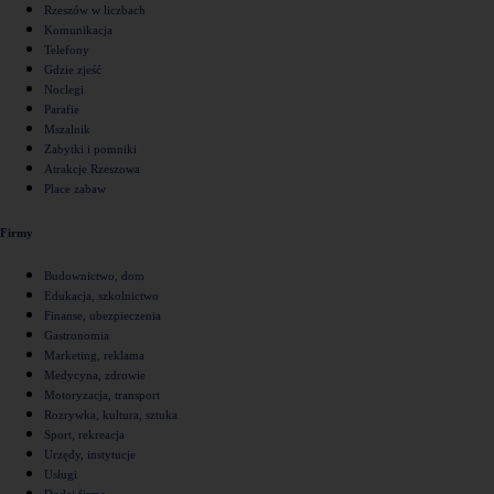
Rzeszów w liczbach
Komunikacja
Telefony
Gdzie zjeść
Noclegi
Parafie
Mszalnik
Zabytki i pomniki
Atrakcje Rzeszowa
Place zabaw
Firmy
Budownictwo, dom
Edukacja, szkolnictwo
Finanse, ubezpieczenia
Gastronomia
Marketing, reklama
Medycyna, zdrowie
Motoryzacja, transport
Rozrywka, kultura, sztuka
Sport, rekreacja
Urzędy, instytucje
Usługi
Dodaj firmę