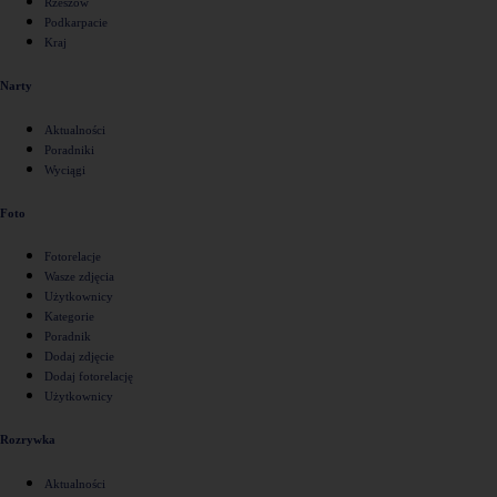
Rzeszów
Podkarpacie
Kraj
Narty
Aktualności
Poradniki
Wyciągi
Foto
Fotorelacje
Wasze zdjęcia
Użytkownicy
Kategorie
Poradnik
Dodaj zdjęcie
Dodaj fotorelację
Użytkownicy
Rozrywka
Aktualności