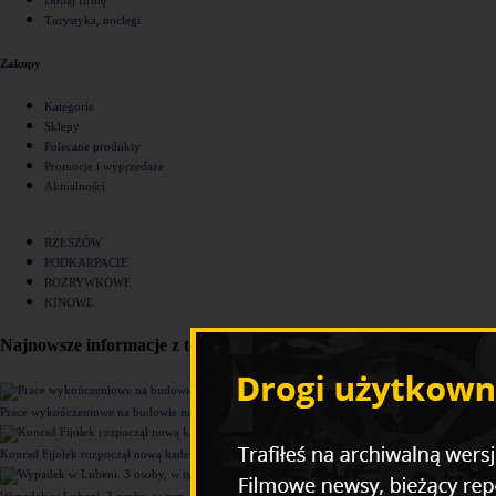
Turystyka, noclegi
Zakupy
Kategorie
Sklepy
Polecane produkty
Promocje i wyprzedaże
Aktualności
RZESZÓW
PODKARPACIE
ROZRYWKOWE
KINOWE
Najnowsze informacje z tego działu
Prace wykończeniowe na budowie nowego komisariatu Policji w Rzeszowie [ZDJĘCIA]
Konrad Fijołek rozpoczął nową kadencję. "Chcę rozwijać 4 filary funkcjonowania miasta"
Wypadek w Lubeni. 3 osoby, w tym dziecko trafiły do szpitala