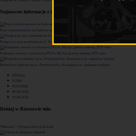
Najnowsze informacje z tego działu
Prace wykończeniowe na budowie nowego komisariatu Policji w Rzeszowie [ZDJĘCIA]
Postęp prac przy przebudowie ul. Grunwaldzkiej [ZDJĘCIA]
Podpisano umowę z wykonawcą PCLA. Ma być gotowe jesienią 2026 roku
Rozbudowa stadionu na os. Przybyszówka. Powstaną m.in. zadaszone trybuny
DZISIAJ
JUTRO
POJUTRZE
09.08.2026
10.08.2026
Dzisiaj w Rzeszowie min.
"Pakucień" - Wystawa Patrycji Kuczek