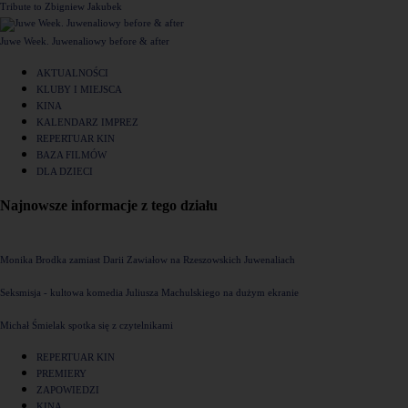
Tribute to Zbigniew Jakubek
Juwe Week. Juwenaliowy before & after
AKTUALNOŚCI
KLUBY I MIEJSCA
KINA
KALENDARZ IMPREZ
REPERTUAR KIN
BAZA FILMÓW
DLA DZIECI
Najnowsze informacje z tego działu
Monika Brodka zamiast Darii Zawiałow na Rzeszowskich Juwenaliach
Seksmisja - kultowa komedia Juliusza Machulskiego na dużym ekranie
Michał Śmielak spotka się z czytelnikami
REPERTUAR KIN
PREMIERY
ZAPOWIEDZI
KINA