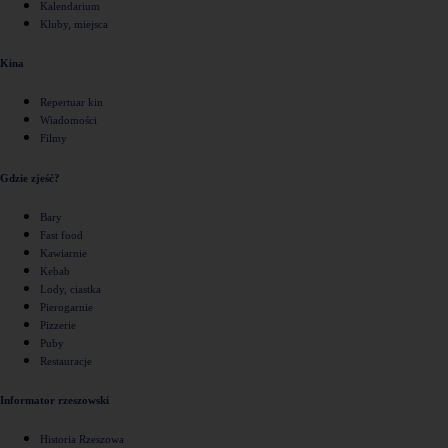
Kalendarium
Kluby, miejsca
Kina
Repertuar kin
Wiadomości
Filmy
Gdzie zjeść?
Bary
Fast food
Kawiarnie
Kebab
Lody, ciastka
Pierogarnie
Pizzerie
Puby
Restauracje
Informator rzeszowski
Historia Rzeszowa