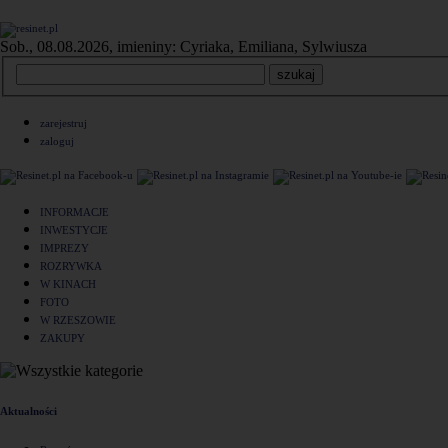
Sob., 08.08.2026, imieniny: Cyriaka, Emiliana, Sylwiusza
zarejestruj
zaloguj
INFORMACJE
INWESTYCJE
IMPREZY
ROZRYWKA
W KINACH
FOTO
W RZESZOWIE
ZAKUPY
Aktualności