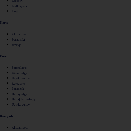
Rzeszów
Podkarpacie
Kraj
Narty
Aktualności
Poradniki
Wyciągi
Foto
Fotorelacje
Wasze zdjęcia
Użytkownicy
Kategorie
Poradnik
Dodaj zdjęcie
Dodaj fotorelację
Użytkownicy
Rozrywka
Aktualności