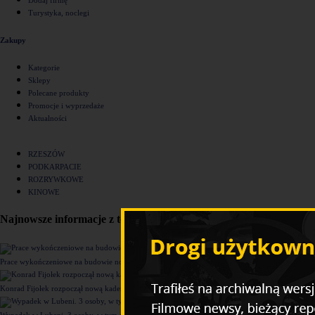
Turystyka, noclegi
Zakupy
Kategorie
Sklepy
Polecane produkty
Promocje i wyprzedaże
Aktualności
RZESZÓW
PODKARPACIE
ROZRYWKOWE
KINOWE
Najnowsze informacje z tego działu
Prace wykończeniowe na budowie nowego komisariatu Policji w Rzeszowie [ZDJĘCIA]
Konrad Fijołek rozpoczął nową kadencję. "Chcę rozwijać 4 filary funkcjonowania miasta"
Wypadek w Lubeni. 3 osoby, w tym dziecko trafiły do szpitala