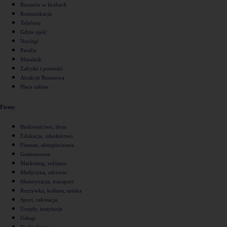
Rzeszów w liczbach
Komunikacja
Telefony
Gdzie zjeść
Noclegi
Parafie
Mszalnik
Zabytki i pomniki
Atrakcje Rzeszowa
Place zabaw
Firmy
Budownictwo, dom
Edukacja, szkolnictwo
Finanse, ubezpieczenia
Gastronomia
Marketing, reklama
Medycyna, zdrowie
Motoryzacja, transport
Rozrywka, kultura, sztuka
Sport, rekreacja
Urzędy, instytucje
Usługi
Dodaj firmę