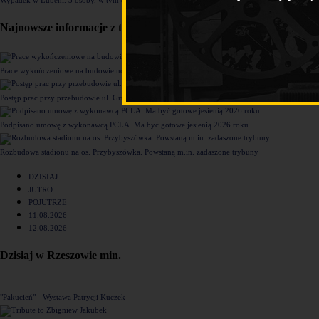
Najnowsze informacje z tego działu
Prace wykończeniowe na budowie nowego komisariatu Policji w Rzeszowie [ZDJĘCIA]
Postęp prac przy przebudowie ul. Grunwaldzkiej [ZDJĘCIA]
Podpisano umowę z wykonawcą PCLA. Ma być gotowe jesienią 2026 roku
Rozbudowa stadionu na os. Przybyszówka. Powstaną m.in. zadaszone trybuny
DZISIAJ
JUTRO
POJUTRZE
11.08.2026
12.08.2026
Dzisiaj w Rzeszowie min.
"Pakucień" - Wystawa Patrycji Kuczek