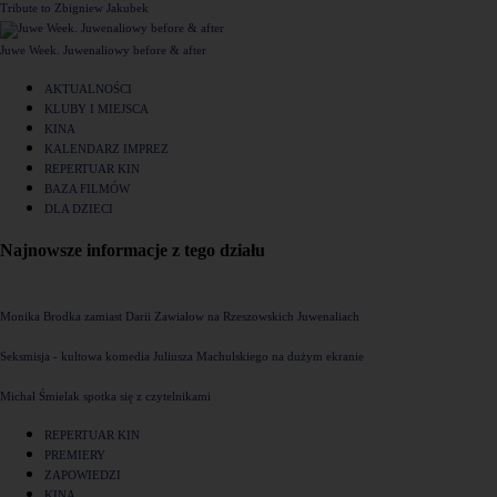
Tribute to Zbigniew Jakubek
Juwe Week. Juwenaliowy before & after
AKTUALNOŚCI
KLUBY I MIEJSCA
KINA
KALENDARZ IMPREZ
REPERTUAR KIN
BAZA FILMÓW
DLA DZIECI
Najnowsze informacje z tego działu
Monika Brodka zamiast Darii Zawiałow na Rzeszowskich Juwenaliach
Seksmisja - kultowa komedia Juliusza Machulskiego na dużym ekranie
Michał Śmielak spotka się z czytelnikami
REPERTUAR KIN
PREMIERY
ZAPOWIEDZI
KINA