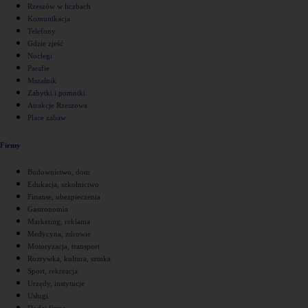
Rzeszów w liczbach
Komunikacja
Telefony
Gdzie zjeść
Noclegi
Parafie
Mszalnik
Zabytki i pomniki
Atrakcje Rzeszowa
Place zabaw
Firmy
Budownictwo, dom
Edukacja, szkolnictwo
Finanse, ubezpieczenia
Gastronomia
Marketing, reklama
Medycyna, zdrowie
Motoryzacja, transport
Rozrywka, kultura, sztuka
Sport, rekreacja
Urzędy, instytucje
Usługi
Dodaj firmę