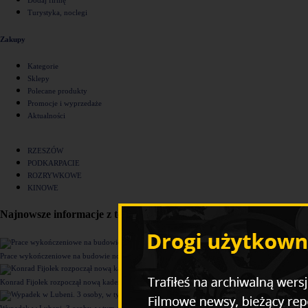
Turystyka, noclegi
Zakupy
Kategorie
Sklepy
Polecane produkty
Promocje i wyprzedaże
Aktualności
RZESZÓW
PODKARPACIE
ROZRYWKOWE
KINOWE
Najnowsze informacje z tego działu
Prace wykończeniowe na budowie nowego komisariatu Policji w Rzeszowie [ZDJĘCIA]
Konrad Fijołek rozpoczął nową kadencję. "Chcę rozwijać 4 filary funkcjonowania miasta"
Wypadek w Lubeni. 3 osoby, w tym dziecko trafiły do szpitala