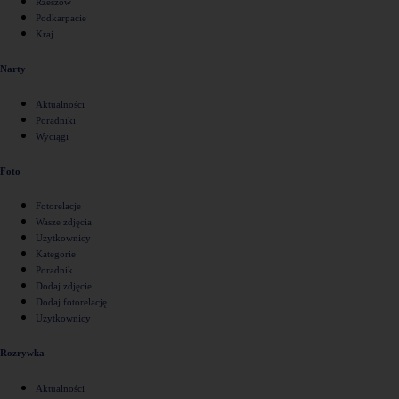
Rzeszów
Podkarpacie
Kraj
Narty
Aktualności
Poradniki
Wyciągi
Foto
Fotorelacje
Wasze zdjęcia
Użytkownicy
Kategorie
Poradnik
Dodaj zdjęcie
Dodaj fotorelację
Użytkownicy
Rozrywka
Aktualności