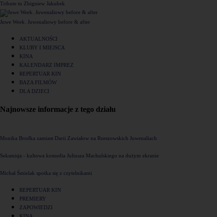
Tribute to Zbigniew Jakubek
Juwe Week. Juwenaliowy before & after
AKTUALNOŚCI
KLUBY I MIEJSCA
KINA
KALENDARZ IMPREZ
REPERTUAR KIN
BAZA FILMÓW
DLA DZIECI
Najnowsze informacje z tego działu
Monika Brodka zamiast Darii Zawiałow na Rzeszowskich Juwenaliach
Seksmisja - kultowa komedia Juliusza Machulskiego na dużym ekranie
Michał Śmielak spotka się z czytelnikami
REPERTUAR KIN
PREMIERY
ZAPOWIEDZI
KINA