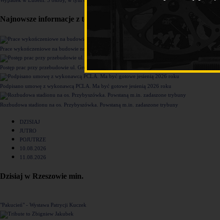
Najnowsze informacje z tego działu
Prace wykończeniowe na budowie nowego komisariatu Policji w Rzeszowie [ZDJĘCIA]
Postęp prac przy przebudowie ul. Grunwaldzkiej [ZDJĘCIA]
Podpisano umowę z wykonawcą PCLA. Ma być gotowe jesienią 2026 roku
Rozbudowa stadionu na os. Przybyszówka. Powstaną m.in. zadaszone trybuny
DZISIAJ
JUTRO
POJUTRZE
10.08.2026
11.08.2026
Dzisiaj w Rzeszowie min.
"Pakucień" - Wystawa Patrycji Kuczek