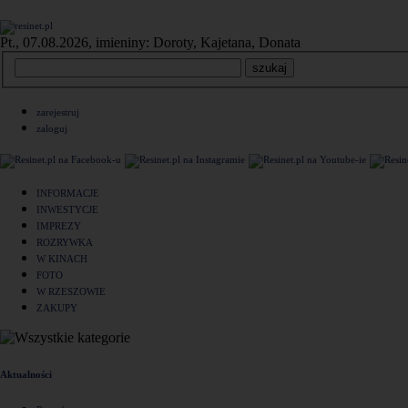
Pt., 07.08.2026, imieniny: Doroty, Kajetana, Donata
zarejestruj
zaloguj
INFORMACJE
INWESTYCJE
IMPREZY
ROZRYWKA
W KINACH
FOTO
W RZESZOWIE
ZAKUPY
Aktualności