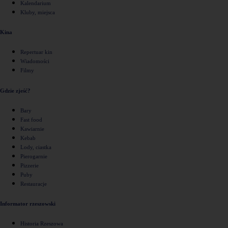
Kalendarium
Kluby, miejsca
Kina
Repertuar kin
Wiadomości
Filmy
Gdzie zjeść?
Bary
Fast food
Kawiarnie
Kebab
Lody, ciastka
Pierogarnie
Pizzerie
Puby
Restauracje
Informator rzeszowski
Historia Rzeszowa