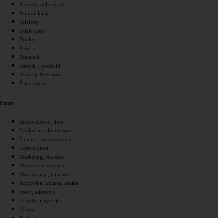
Rzeszów w liczbach
Komunikacja
Telefony
Gdzie zjeść
Noclegi
Parafie
Mszalnik
Zabytki i pomniki
Atrakcje Rzeszowa
Place zabaw
Firmy
Budownictwo, dom
Edukacja, szkolnictwo
Finanse, ubezpieczenia
Gastronomia
Marketing, reklama
Medycyna, zdrowie
Motoryzacja, transport
Rozrywka, kultura, sztuka
Sport, rekreacja
Urzędy, instytucje
Usługi
Dodaj firmę