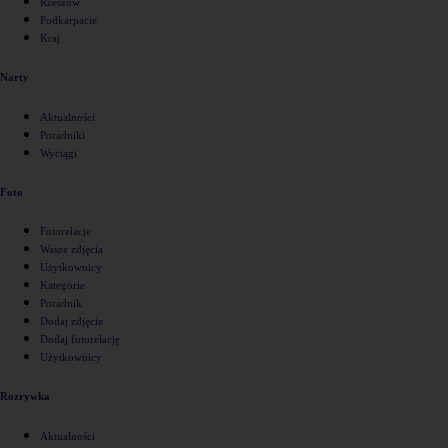
Rzeszów
Podkarpacie
Kraj
Narty
Aktualności
Poradniki
Wyciągi
Foto
Fotorelacje
Wasze zdjęcia
Użytkownicy
Kategorie
Poradnik
Dodaj zdjęcie
Dodaj fotorelację
Użytkownicy
Rozrywka
Aktualności