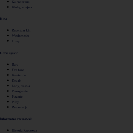
Kalendarium
Kluby, miejsca
Kina
Repertuar kin
Wiadomości
Filmy
Gdzie zjeść?
Bary
Fast food
Kawiarnie
Kebab
Lody, ciastka
Pierogarnie
Pizzerie
Puby
Restauracje
Informator rzeszowski
Historia Rzeszowa