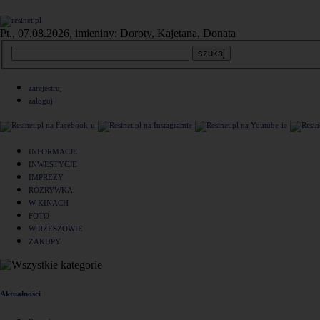
Pt., 07.08.2026, imieniny: Doroty, Kajetana, Donata
zarejestruj
zaloguj
INFORMACJE
INWESTYCJE
IMPREZY
ROZRYWKA
W KINACH
FOTO
W RZESZOWIE
ZAKUPY
Aktualności