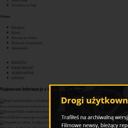
Turystyka, noclegi
Zakupy
Kategorie
Sklepy
Polecane produkty
Promocje i wyprzedaże
Aktualności
RZESZÓW
PODKARPACIE
ROZRYWKOWE
KINOWE
Najnowsze informacje z tego działu
Prace wykończeniowe na budowie nowego komisariatu Policji w Rzeszowie [ZDJĘCIA]
Konrad Fijołek rozpoczął nową kadencję. "Chcę rozwijać 4 filary funkcjonowania miasta"
Wypadek w Lubeni. 3 osoby, w tym dziecko trafiły do szpitala