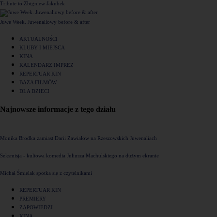
Tribute to Zbigniew Jakubek
Juwe Week. Juwenaliowy before & after
AKTUALNOŚCI
KLUBY I MIEJSCA
KINA
KALENDARZ IMPREZ
REPERTUAR KIN
BAZA FILMÓW
DLA DZIECI
Najnowsze informacje z tego działu
Monika Brodka zamiast Darii Zawiałow na Rzeszowskich Juwenaliach
Seksmisja - kultowa komedia Juliusza Machulskiego na dużym ekranie
Michał Śmielak spotka się z czytelnikami
REPERTUAR KIN
PREMIERY
ZAPOWIEDZI
KINA