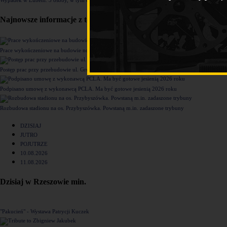
Najnowsze informacje z tego działu
Prace wykończeniowe na budowie nowego komisariatu Policji w Rzeszowie [ZDJĘCIA]
Postęp prac przy przebudowie ul. Grunwaldzkiej [ZDJĘCIA]
Podpisano umowę z wykonawcą PCLA. Ma być gotowe jesienią 2026 roku
Rozbudowa stadionu na os. Przybyszówka. Powstaną m.in. zadaszone trybuny
DZISIAJ
JUTRO
POJUTRZE
10.08.2026
11.08.2026
Dzisiaj w Rzeszowie min.
"Pakucień" - Wystawa Patrycji Kuczek