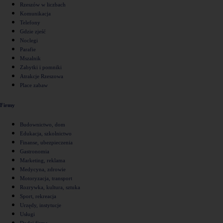
Rzeszów w liczbach
Komunikacja
Telefony
Gdzie zjeść
Noclegi
Parafie
Mszalnik
Zabytki i pomniki
Atrakcje Rzeszowa
Place zabaw
Firmy
Budownictwo, dom
Edukacja, szkolnictwo
Finanse, ubezpieczenia
Gastronomia
Marketing, reklama
Medycyna, zdrowie
Motoryzacja, transport
Rozrywka, kultura, sztuka
Sport, rekreacja
Urzędy, instytucje
Usługi
Dodaj firmę