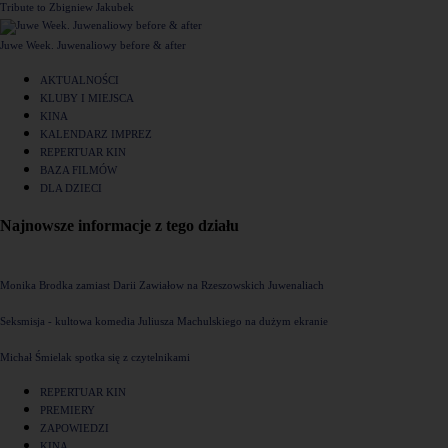
Tribute to Zbigniew Jakubek
Juwe Week. Juwenaliowy before & after
AKTUALNOŚCI
KLUBY I MIEJSCA
KINA
KALENDARZ IMPREZ
REPERTUAR KIN
BAZA FILMÓW
DLA DZIECI
Najnowsze informacje z tego działu
Monika Brodka zamiast Darii Zawiałow na Rzeszowskich Juwenaliach
Seksmisja - kultowa komedia Juliusza Machulskiego na dużym ekranie
Michał Śmielak spotka się z czytelnikami
REPERTUAR KIN
PREMIERY
ZAPOWIEDZI
KINA