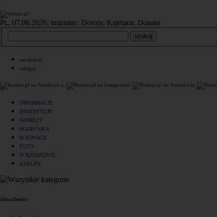
Pt., 07.08.2026, imieniny: Doroty, Kajetana, Donata
zarejestruj
zaloguj
INFORMACJE
INWESTYCJE
IMPREZY
ROZRYWKA
W KINACH
FOTO
W RZESZOWIE
ZAKUPY
Aktualności