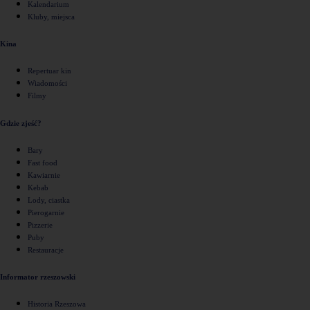
Kalendarium
Kluby, miejsca
Kina
Repertuar kin
Wiadomości
Filmy
Gdzie zjeść?
Bary
Fast food
Kawiarnie
Kebab
Lody, ciastka
Pierogarnie
Pizzerie
Puby
Restauracje
Informator rzeszowski
Historia Rzeszowa