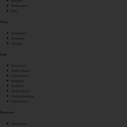
Rzeszów
Podkarpacie
Kraj
Narty
Aktualności
Poradniki
Wyciągi
Foto
Fotorelacje
Wasze zdjęcia
Użytkownicy
Kategorie
Poradnik
Dodaj zdjęcie
Dodaj fotorelację
Użytkownicy
Rozrywka
Aktualności