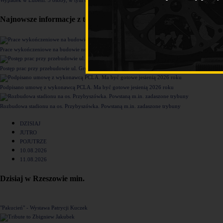
Najnowsze informacje z tego działu
Prace wykończeniowe na budowie nowego komisariatu Policji w Rzeszowie [ZDJĘCIA]
Postęp prac przy przebudowie ul. Grunwaldzkiej [ZDJĘCIA]
Podpisano umowę z wykonawcą PCLA. Ma być gotowe jesienią 2026 roku
Rozbudowa stadionu na os. Przybyszówka. Powstaną m.in. zadaszone trybuny
DZISIAJ
JUTRO
POJUTRZE
10.08.2026
11.08.2026
Dzisiaj w Rzeszowie min.
"Pakucień" - Wystawa Patrycji Kuczek