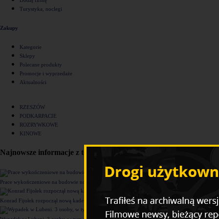
Turystyka, noclegi
Zakupy
Kategorie
Sklepy
Polecane produkty
Promocje i wyprzedaże
Aktualności
RZESZÓW
PODKARPACIE
ROZRYWKOWE
KINOWE
Najnowsze informacje z tego działu
Prace wykończeniowe na budowie nowego komisariatu Policji w Rzeszowie [ZDJĘCIA]
Konrad Fijołek rozpoczął nową kadencję. "Chcę rozwijać 4 filary funkcjonowania miasta"
Wypadek w Lubeni. 3 osoby, w tym dziecko trafiły do szpitala