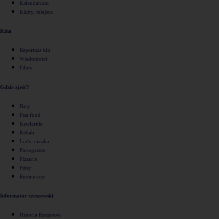
Kalendarium
Kluby, miejsca
Kina
Repertuar kin
Wiadomości
Filmy
Gdzie zjeść?
Bary
Fast food
Kawiarnie
Kebab
Lody, ciastka
Pierogarnie
Pizzerie
Puby
Restauracje
Informator rzeszowski
Historia Rzeszowa