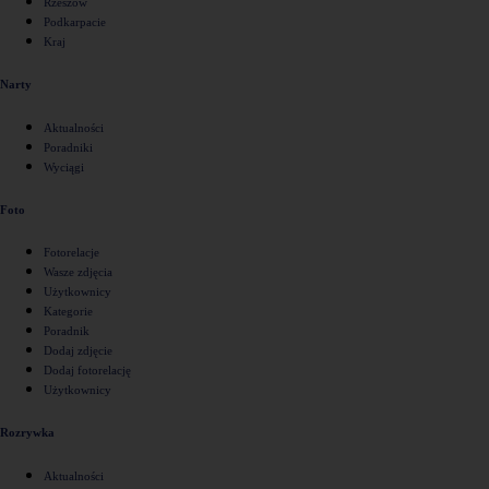
Rzeszów
Podkarpacie
Kraj
Narty
Aktualności
Poradniki
Wyciągi
Foto
Fotorelacje
Wasze zdjęcia
Użytkownicy
Kategorie
Poradnik
Dodaj zdjęcie
Dodaj fotorelację
Użytkownicy
Rozrywka
Aktualności