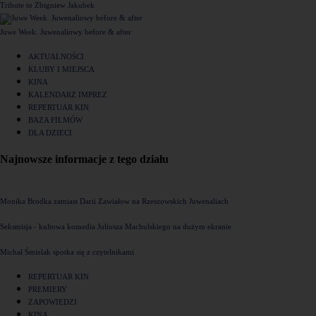
Tribute to Zbigniew Jakubek
Juwe Week. Juwenaliowy before & after
AKTUALNOŚCI
KLUBY I MIEJSCA
KINA
KALENDARZ IMPREZ
REPERTUAR KIN
BAZA FILMÓW
DLA DZIECI
Najnowsze informacje z tego działu
Monika Brodka zamiast Darii Zawiałow na Rzeszowskich Juwenaliach
Seksmisja - kultowa komedia Juliusza Machulskiego na dużym ekranie
Michał Śmielak spotka się z czytelnikami
REPERTUAR KIN
PREMIERY
ZAPOWIEDZI
KINA