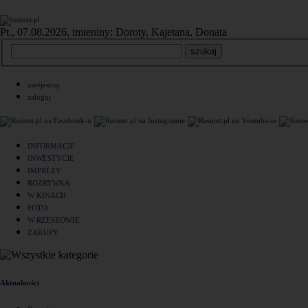
Pt., 07.08.2026, imieniny: Doroty, Kajetana, Donata
zarejestruj
zaloguj
INFORMACJE
INWESTYCJE
IMPREZY
ROZRYWKA
W KINACH
FOTO
W RZESZOWIE
ZAKUPY
Aktualności