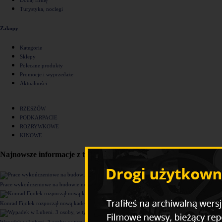
Turystyka, noclegi
Zakupy
Kategorie
Sklepy
Polecane produkty
Promocje i wyprzedaże
Aktualności
RZESZÓW
PODKARPACIE
ROZRYWKOWE
KINOWE
Najnowsze informacje z tego działu
Prace wykończeniowe na budowie nowego komisariatu Policji w Rzeszowie [ZDJĘCIA]
Konrad Fijołek rozpoczął nową kadencję. "Chcę rozwijać 4 filary funkcjonowania miasta"
Wypadek w Lubeni. 3 osoby, w tym dziecko trafiły do szpitala