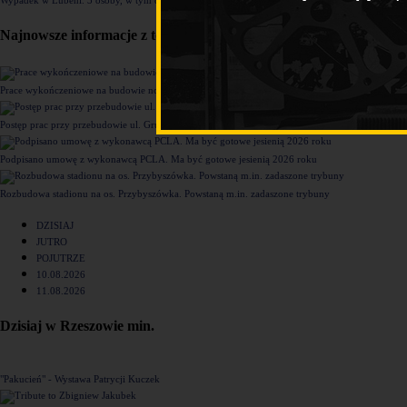
Najnowsze informacje z tego działu
Prace wykończeniowe na budowie nowego komisariatu Policji w Rzeszowie [ZDJĘCIA]
Postęp prac przy przebudowie ul. Grunwaldzkiej [ZDJĘCIA]
Podpisano umowę z wykonawcą PCLA. Ma być gotowe jesienią 2026 roku
Rozbudowa stadionu na os. Przybyszówka. Powstaną m.in. zadaszone trybuny
DZISIAJ
JUTRO
POJUTRZE
10.08.2026
11.08.2026
Dzisiaj w Rzeszowie min.
"Pakucień" - Wystawa Patrycji Kuczek