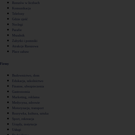
Rzeszów w liczbach
Komunikacja
Telefony
Gdzie zjeść
Noclegi
Parafie
Mszalnik
Zabytki i pomniki
Atrakcje Rzeszowa
Place zabaw
Firmy
Budownictwo, dom
Edukacja, szkolnictwo
Finanse, ubezpieczenia
Gastronomia
Marketing, reklama
Medycyna, zdrowie
Motoryzacja, transport
Rozrywka, kultura, sztuka
Sport, rekreacja
Urzędy, instytucje
Usługi
Dodaj firmę