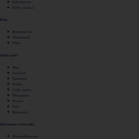
Kalendarium
Kluby, miejsca
Kina
Repertuar kin
Wiadomości
Filmy
Gdzie zjeść?
Bary
Fast food
Kawiarnie
Kebab
Lody, ciastka
Pierogarnie
Pizzerie
Puby
Restauracje
Informator rzeszowski
Historia Rzeszowa