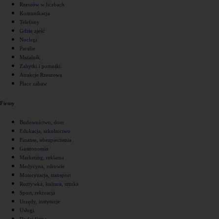
Rzeszów w liczbach
Komunikacja
Telefony
Gdzie zjeść
Noclegi
Parafie
Mszalnik
Zabytki i pomniki
Atrakcje Rzeszowa
Place zabaw
Firmy
Budownictwo, dom
Edukacja, szkolnictwo
Finanse, ubezpieczenia
Gastronomia
Marketing, reklama
Medycyna, zdrowie
Motoryzacja, transport
Rozrywka, kultura, sztuka
Sport, rekreacja
Urzędy, instytucje
Usługi
Dodaj firmę