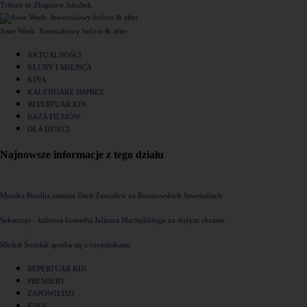
Tribute to Zbigniew Jakubek
Juwe Week. Juwenaliowy before & after
AKTUALNOŚCI
KLUBY I MIEJSCA
KINA
KALENDARZ IMPREZ
REPERTUAR KIN
BAZA FILMÓW
DLA DZIECI
Najnowsze informacje z tego działu
Monika Brodka zamiast Darii Zawiałow na Rzeszowskich Juwenaliach
Seksmisja - kultowa komedia Juliusza Machulskiego na dużym ekranie
Michał Śmielak spotka się z czytelnikami
REPERTUAR KIN
PREMIERY
ZAPOWIEDZI
KINA