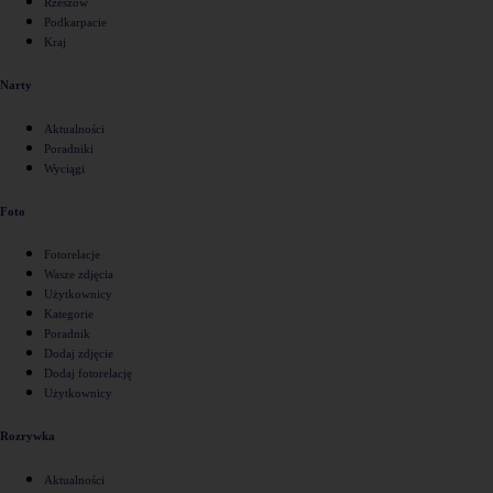
Rzeszów
Podkarpacie
Kraj
Narty
Aktualności
Poradniki
Wyciągi
Foto
Fotorelacje
Wasze zdjęcia
Użytkownicy
Kategorie
Poradnik
Dodaj zdjęcie
Dodaj fotorelację
Użytkownicy
Rozrywka
Aktualności