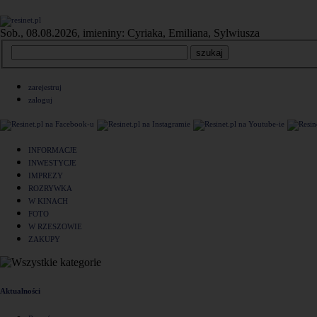
Sob., 08.08.2026, imieniny: Cyriaka, Emiliana, Sylwiusza
zarejestruj
zaloguj
INFORMACJE
INWESTYCJE
IMPREZY
ROZRYWKA
W KINACH
FOTO
W RZESZOWIE
ZAKUPY
Aktualności