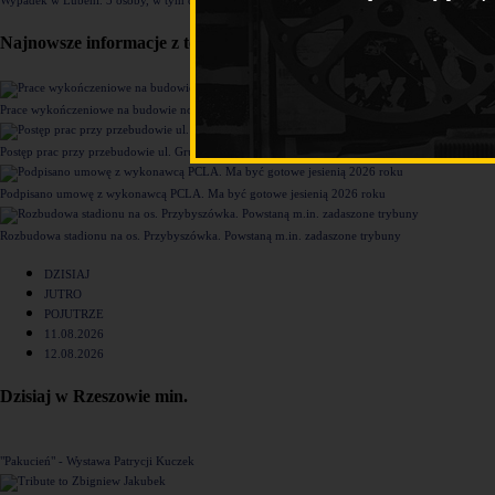
Najnowsze informacje z tego działu
Prace wykończeniowe na budowie nowego komisariatu Policji w Rzeszowie [ZDJĘCIA]
Postęp prac przy przebudowie ul. Grunwaldzkiej [ZDJĘCIA]
Podpisano umowę z wykonawcą PCLA. Ma być gotowe jesienią 2026 roku
Rozbudowa stadionu na os. Przybyszówka. Powstaną m.in. zadaszone trybuny
DZISIAJ
JUTRO
POJUTRZE
11.08.2026
12.08.2026
Dzisiaj w Rzeszowie min.
"Pakucień" - Wystawa Patrycji Kuczek