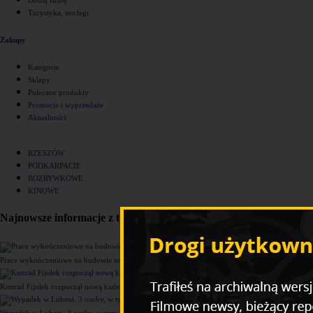
Turystyka, noclegi
Zakupy
Kategorie
Sklepy
Polecane produkty
Promocje i wyprzedaże
Aktualności
RZESZÓW
PODKARPACIE
ROZRYWKOWE
KINOWE
Najnowsze informacje z tego działu
Prace wykończeniowe na budowie nowego komisariatu Policji w Rzeszowie [ZDJĘCIA]
Konrad Fijołek rozpoczął nową kadencję. "Chcę rozwijać 4 filary funkcjonowania miasta"
Wypadek w Lubeni. 3 osoby, w tym dziecko trafiły do szpitala