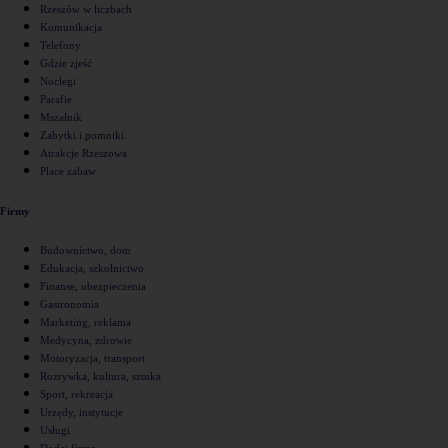
Rzeszów w liczbach
Komunikacja
Telefony
Gdzie zjeść
Noclegi
Parafie
Mszalnik
Zabytki i pomniki
Atrakcje Rzeszowa
Place zabaw
Firmy
Budownictwo, dom
Edukacja, szkolnictwo
Finanse, ubezpieczenia
Gastronomia
Marketing, reklama
Medycyna, zdrowie
Motoryzacja, transport
Rozrywka, kultura, sztuka
Sport, rekreacja
Urzędy, instytucje
Usługi
Dodaj firmę