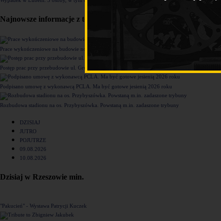
Najnowsze informacje z tego działu
Prace wykończeniowe na budowie nowego komisariatu Policji w Rzeszowie [ZDJĘCIA]
Postęp prac przy przebudowie ul. Grunwaldzkiej [ZDJĘCIA]
Podpisano umowę z wykonawcą PCLA. Ma być gotowe jesienią 2026 roku
Rozbudowa stadionu na os. Przybyszówka. Powstaną m.in. zadaszone trybuny
DZISIAJ
JUTRO
POJUTRZE
09.08.2026
10.08.2026
Dzisiaj w Rzeszowie min.
"Pakucień" - Wystawa Patrycji Kuczek