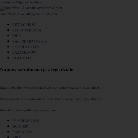
Tribute to Zbigniew Jakubek
Juwe Week. Juwenaliowy before & after
AKTUALNOŚCI
KLUBY I MIEJSCA
KINA
KALENDARZ IMPREZ
REPERTUAR KIN
BAZA FILMÓW
DLA DZIECI
Najnowsze informacje z tego działu
Monika Brodka zamiast Darii Zawiałow na Rzeszowskich Juwenaliach
Seksmisja - kultowa komedia Juliusza Machulskiego na dużym ekranie
Michał Śmielak spotka się z czytelnikami
REPERTUAR KIN
PREMIERY
ZAPOWIEDZI
KINA