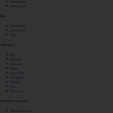
Kalendarium
Kluby, miejsca
Kina
Repertuar kin
Wiadomości
Filmy
Gdzie zjeść?
Bary
Fast food
Kawiarnie
Kebab
Lody, ciastka
Pierogarnie
Pizzerie
Puby
Restauracje
Informator rzeszowski
Historia Rzeszowa