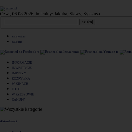
Czw., 06.08.2026, imieniny: Jakuba, Sławy, Sykstusa
zarejestruj
zaloguj
INFORMACJE
INWESTYCJE
IMPREZY
ROZRYWKA
W KINACH
FOTO
W RZESZOWIE
ZAKUPY
Aktualności