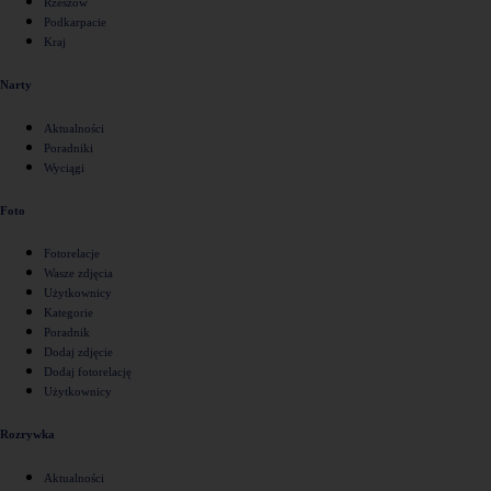
Rzeszów
Podkarpacie
Kraj
Narty
Aktualności
Poradniki
Wyciągi
Foto
Fotorelacje
Wasze zdjęcia
Użytkownicy
Kategorie
Poradnik
Dodaj zdjęcie
Dodaj fotorelację
Użytkownicy
Rozrywka
Aktualności