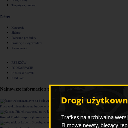
Turystyka, noclegi
Zakupy
Kategorie
Sklepy
Polecane produkty
Promocje i wyprzedaże
Aktualności
RZESZÓW
PODKARPACIE
ROZRYWKOWE
KINOWE
Najnowsze informacje z tego działu
Prace wykończeniowe na budowie nowego komisariatu Policji w Rzeszowie [ZDJĘCIA]
Konrad Fijołek rozpoczął nową kadencję. "Chcę rozwijać 4 filary funkcjonowania miasta"
Wypadek w Lubeni. 3 osoby, w tym dziecko trafiły do szpitala