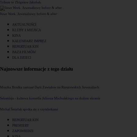
Tribute to Zbigniew Jakubek
Juwe Week. Juwenaliowy before & after
AKTUALNOŚCI
KLUBY I MIEJSCA
KINA
KALENDARZ IMPREZ
REPERTUAR KIN
BAZA FILMÓW
DLA DZIECI
Najnowsze informacje z tego działu
Monika Brodka zamiast Darii Zawiałow na Rzeszowskich Juwenaliach
Seksmisja - kultowa komedia Juliusza Machulskiego na dużym ekranie
Michał Śmielak spotka się z czytelnikami
REPERTUAR KIN
PREMIERY
ZAPOWIEDZI
KINA