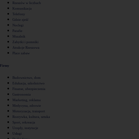
Rzeszów w liczbach
Komunikacja
Telefony
Gdzie zjeść
Noclegi
Parafie
Mszalnik
Zabytki i pomniki
Atrakcje Rzeszowa
Place zabaw
Firmy
Budownictwo, dom
Edukacja, szkolnictwo
Finanse, ubezpieczenia
Gastronomia
Marketing, reklama
Medycyna, zdrowie
Motoryzacja, transport
Rozrywka, kultura, sztuka
Sport, rekreacja
Urzędy, instytucje
Usługi
Dodaj firmę