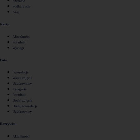
Rzeszów
Podkarpacie
Kraj
Narty
Aktualności
Poradniki
Wyciągi
Foto
Fotorelacje
Wasze zdjęcia
Użytkownicy
Kategorie
Poradnik
Dodaj zdjęcie
Dodaj fotorelację
Użytkownicy
Rozrywka
Aktualności