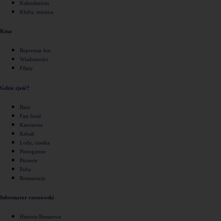
Kalendarium
Kluby, miejsca
Kina
Repertuar kin
Wiadomości
Filmy
Gdzie zjeść?
Bary
Fast food
Kawiarnie
Kebab
Lody, ciastka
Pierogarnie
Pizzerie
Puby
Restauracje
Informator rzeszowski
Historia Rzeszowa