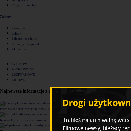
Turystyka, noclegi
Zakupy
Kategorie
Sklepy
Polecane produkty
Promocje i wyprzedaże
Aktualności
RZESZÓW
PODKARPACIE
ROZRYWKOWE
KINOWE
Najnowsze informacje z tego działu
Prace wykończeniowe na budowie nowego komisariatu Policji w Rzeszowie [ZDJĘCIA]
Konrad Fijołek rozpoczął nową kadencję. "Chcę rozwijać 4 filary funkcjonowania miasta"
Wypadek w Lubeni. 3 osoby, w tym dziecko trafiły do szpitala