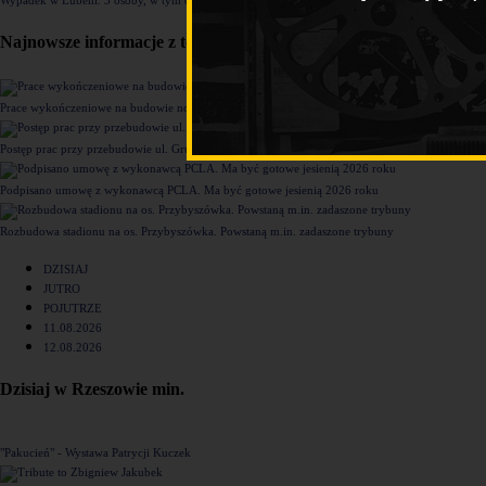
Najnowsze informacje z tego działu
Prace wykończeniowe na budowie nowego komisariatu Policji w Rzeszowie [ZDJĘCIA]
Postęp prac przy przebudowie ul. Grunwaldzkiej [ZDJĘCIA]
Podpisano umowę z wykonawcą PCLA. Ma być gotowe jesienią 2026 roku
Rozbudowa stadionu na os. Przybyszówka. Powstaną m.in. zadaszone trybuny
DZISIAJ
JUTRO
POJUTRZE
11.08.2026
12.08.2026
Dzisiaj w Rzeszowie min.
"Pakucień" - Wystawa Patrycji Kuczek