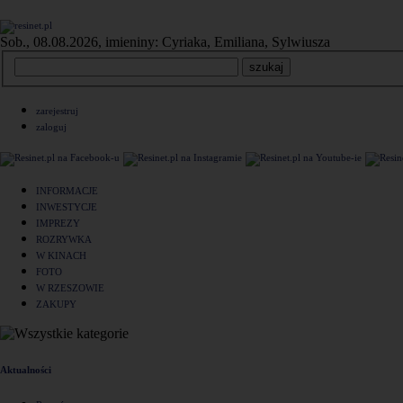
Sob., 08.08.2026, imieniny: Cyriaka, Emiliana, Sylwiusza
zarejestruj
zaloguj
INFORMACJE
INWESTYCJE
IMPREZY
ROZRYWKA
W KINACH
FOTO
W RZESZOWIE
ZAKUPY
Aktualności