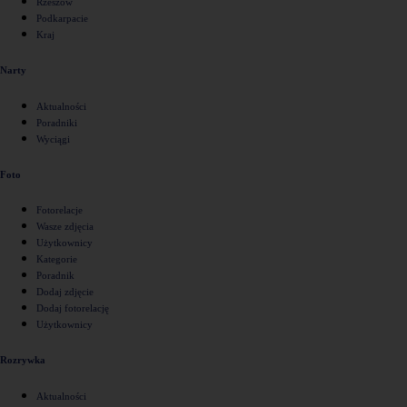
Rzeszów
Podkarpacie
Kraj
Narty
Aktualności
Poradniki
Wyciągi
Foto
Fotorelacje
Wasze zdjęcia
Użytkownicy
Kategorie
Poradnik
Dodaj zdjęcie
Dodaj fotorelację
Użytkownicy
Rozrywka
Aktualności