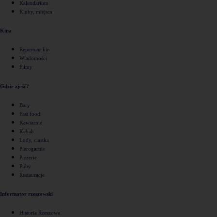
Kalendarium
Kluby, miejsca
Kina
Repertuar kin
Wiadomości
Filmy
Gdzie zjeść?
Bary
Fast food
Kawiarnie
Kebab
Lody, ciastka
Pierogarnie
Pizzerie
Puby
Restauracje
Informator rzeszowski
Historia Rzeszowa