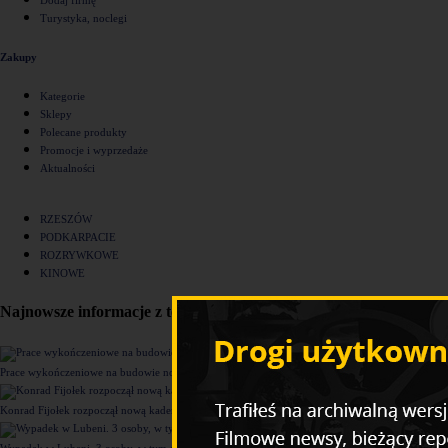
Turystyka, noclegi
Zakupy
Kategorie
Sklepy
Polecane produkty
Promocje i wyprzedaże
Aktualności
RZESZÓW
PODKARPACIE
ROZRYWKOWE
KINOWE
Najnowsze informacje z tego działu
Prace wykończeniowe na budowie nowego komisariatu Policji w Rzeszowie [ZDJĘCIA]
Konrad Fijołek rozpoczął nową kadencję. "Chcę rozwijać 4 filary funkcjonowania miasta"
Wypadek w Lubeni. 3 osoby, w tym dziecko trafiły do szpitala