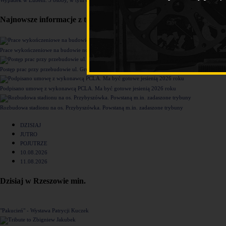
Najnowsze informacje z tego działu
Prace wykończeniowe na budowie nowego komisariatu Policji w Rzeszowie [ZDJĘCIA]
Postęp prac przy przebudowie ul. Grunwaldzkiej [ZDJĘCIA]
Podpisano umowę z wykonawcą PCLA. Ma być gotowe jesienią 2026 roku
Rozbudowa stadionu na os. Przybyszówka. Powstaną m.in. zadaszone trybuny
DZISIAJ
JUTRO
POJUTRZE
10.08.2026
11.08.2026
Dzisiaj w Rzeszowie min.
"Pakucień" - Wystawa Patrycji Kuczek