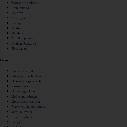
Rzeszów w liczbach
Komunikacja
Telefony
Gdzie zjeść
Noclegi
Parafie
Mszalnik
Zabytki i pomniki
Atrakcje Rzeszowa
Place zabaw
Firmy
Budownictwo, dom
Edukacja, szkolnictwo
Finanse, ubezpieczenia
Gastronomia
Marketing, reklama
Medycyna, zdrowie
Motoryzacja, transport
Rozrywka, kultura, sztuka
Sport, rekreacja
Urzędy, instytucje
Usługi
Dodaj firmę