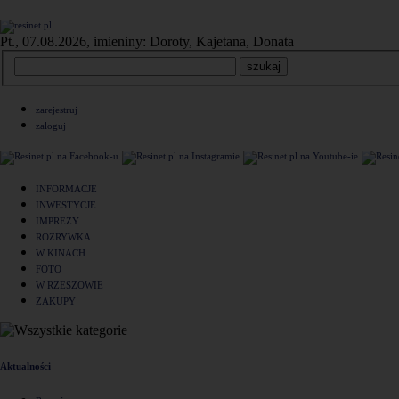
Pt., 07.08.2026, imieniny: Doroty, Kajetana, Donata
zarejestruj
zaloguj
INFORMACJE
INWESTYCJE
IMPREZY
ROZRYWKA
W KINACH
FOTO
W RZESZOWIE
ZAKUPY
Aktualności