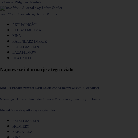
Tribute to Zbigniew Jakubek
Juwe Week. Juwenaliowy before & after
AKTUALNOŚCI
KLUBY I MIEJSCA
KINA
KALENDARZ IMPREZ
REPERTUAR KIN
BAZA FILMÓW
DLA DZIECI
Najnowsze informacje z tego działu
Monika Brodka zamiast Darii Zawiałow na Rzeszowskich Juwenaliach
Seksmisja - kultowa komedia Juliusza Machulskiego na dużym ekranie
Michał Śmielak spotka się z czytelnikami
REPERTUAR KIN
PREMIERY
ZAPOWIEDZI
KINA